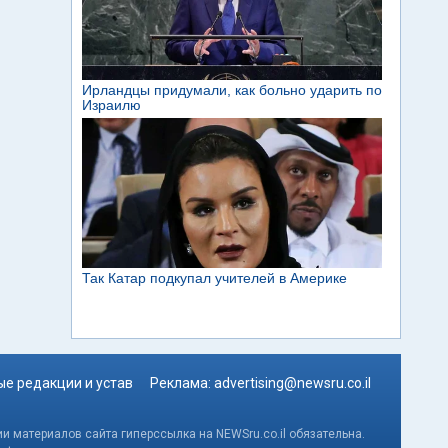
е редакции и устав
Реклама:
advertising@newsru.co.il
и материалов сайта гиперссылка на NEWSru.co.il обязательна.