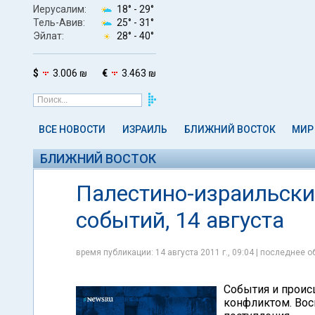
Иерусалим:
18° -
29°
Тель-Авив:
25° -
31°
Эйлат:
28° -
40°
$
3.006 ₪
€
3.463 ₪
ВСЕ НОВОСТИ
ИЗРАИЛЬ
БЛИЖНИЙ ВОСТОК
МИР
БЛИЖНИЙ ВОСТОК
Палестино-израильски
событий, 14 августа
время публикации: 14 августа 2011 г., 09:04 | последнее об
События и проис
конфликтом. Вос