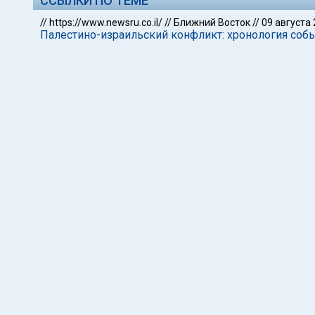
ССЫЛКИ ПО ТЕМЕ
//
https://www.newsru.co.il/
//
Ближний Восток
//
09 августа
Палестино-израильский конфликт: хронология событ