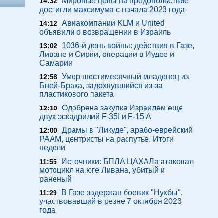
Мировые цены на продовольствие
14:32
достигли максимума с начала 2023 года
Авиакомпании KLM и United
14:12
объявили о возвращении в Израиль
1036-й день войны: действия в Газе,
13:02
Ливане и Сирии, операции в Иудее и
Самарии
Умер шестимесячный младенец из
12:58
Бней-Брака, задохнувшийся из-за
пластикового пакета
Одобрена закупка Израилем еще
12:10
двух эскадрилий F-35I и F-15IA
Драмы в "Ликуде", арабо-еврейский
12:00
РААМ, центристы на распутье. Итоги
недели
Источники: БПЛА ЦАХАЛа атаковал
11:55
мотоцикл на юге Ливана, убитый и
раненый
В Газе задержан боевик "Нухбы",
11:29
участвовавший в резне 7 октября 2023
года