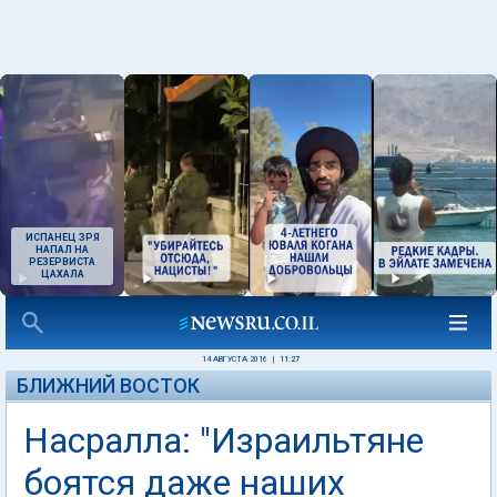
ИСПАНЕЦ ЗРЯ
НАПАЛ НА
РЕЗЕРВИСТА
ЦАХАЛА
14 АВГУСТА 2016
|
11:27
БЛИЖНИЙ ВОСТОК
Насралла: "Израильтяне
боятся даже наших