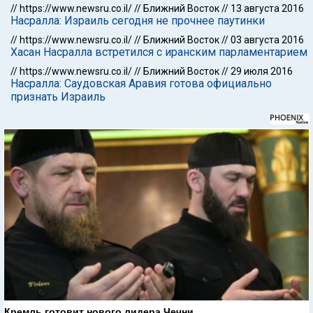
//
https://www.newsru.co.il/
//
Ближний Восток
//
13 августа 2016
Насралла: Израиль сегодня не прочнее паутинки
//
https://www.newsru.co.il/
//
Ближний Восток
//
03 августа 2016
Хасан Насралла встретился с иранским парламентарием
//
https://www.newsru.co.il/
//
Ближний Восток
//
29 июля 2016
Насралла: Саудовская Аравия готова официально
признать Израиль
Кремль готовит нового лидера Чечни