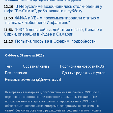
В Иерусалиме возобновились столкновения у
12:10
кафе "Бе-Симта", работающего в субботу
ФИФА и УЕФА прокомментировали статью о
11:59
"выплатах любовнице Инфантино"
1037-й день войны: действия в Газе, Ливане и
11:56
Сирии, операции в Иудее и Самарии
Попытка прорыва в Офарим: подробности
11:13
Суббота, 08 августа 2026 г.
Теги
Обратная связь
Подписка на новости (RSS)
Без картинок
Данные редакции и устав
Реклама:
advertising@newsru.co.il
Все права на материалы, опубликованные на сайте NEWSru.co.il ,
охраняются в соответствии с законодательством Израиля. При
использовании материалов сайта гиперссылка на NEWSru.co.il
обязательна. Перепечатка интервью, репортажей, эксклюзивных
статей без согласования с редакцией запрещена – в том числе в