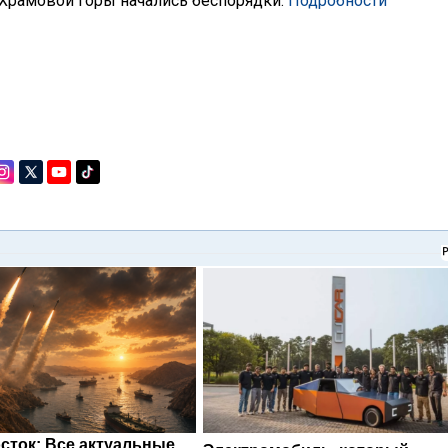
н Храмовой горы начались беспорядки.
Подробности
сток: Все актуальные