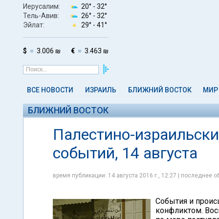
Иерусалим:
20° -
32°
Тель-Авив:
26° -
32°
Эйлат:
29° -
41°
$
3.006 ₪
€
3.463 ₪
ВСЕ НОВОСТИ
ИЗРАИЛЬ
БЛИЖНИЙ ВОСТОК
МИР
БЛИЖНИЙ ВОСТОК
Палестино-израильски
событий, 14 августа
время публикации: 14 августа 2016 г., 12:27 | последнее об
События и проис
конфликтом. Вос