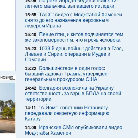
На реке Иордан ведется поиск 12-
16:05
летнего мальчика, выпавшего из лодки
ТАСС: видео с Моджтабой Хаменеи
15:55
снято до его назначения верховным
лидером Ирана
Пение птиц и китов подчиняется тем
15:40
же закономерностям, что и речь человека
1038-й день войны: действия в Газе,
15:23
Ливане и Сирии, операции в Иудее и
Самарии
Большинством в один голос:
15:22
бывший адвокат Трампа утвержден
генеральным прокурором США
Болгария возложила на Украину
14:42
ответственность за взрыв БПЛА на своей
территории
"А-Йом": советники Нетаниягу
14:11
передавали секретную информацию
Катару
Иранские СМИ опубликовали видео
14:09
Моджтабы Хаменеи