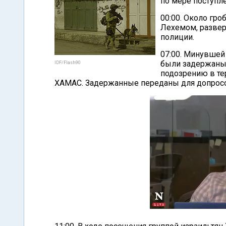
по мере поступле
00:00. Около гр
Лехемом, развер
полиции.
07:00. Минувшей
были задержаны 
IDF/Flash90
подозрению в тер
ХАМАС. Задержанные переданы для допрос