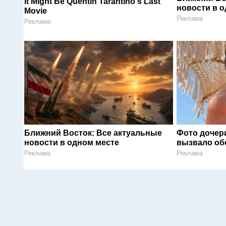
It Might Be Quentin Tarantino's Last
новости в 
Movie
Реклама
Реклама
Ближний Восток: Все актуальные
Фото дочер
новости в одном месте
вызвало об
Реклама
Реклама