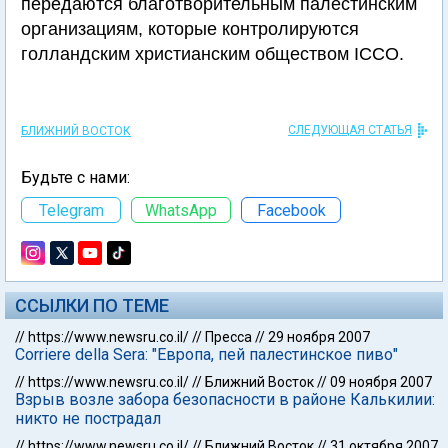
передаются благотворительным палестинским
организациям, которые контролируются
голландским христианским обществом ICCO.
СЛЕДУЮЩАЯ СТАТЬЯ
БЛИЖНИЙ ВОСТОК
Будьте с нами:
Telegram
WhatsApp
Facebook
ССЫЛКИ ПО ТЕМЕ
//
https://www.newsru.co.il/
//
Пресса
//
29 ноября 2007
Corriere della Sera: "Европа, пей палестинское пиво"
//
https://www.newsru.co.il/
//
Ближний Восток
//
09 ноября 2007
Взрыв возле забора безопасности в районе Калькилии:
никто не пострадал
//
https://www.newsru.co.il/
//
Ближний Восток
//
31 октября 2007