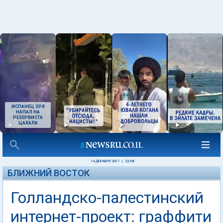
ИСПАНЕЦ ЗРЯ
НАПАЛ НА
РЕЗЕРВИСТА
ЦАХАЛА
14 ДЕКАБРЯ 2007
|
22:48
БЛИЖНИЙ ВОСТОК
Голландско-палестинский
интернет-проект: граффити