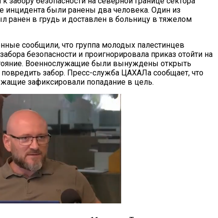
к забору безопасности на северной границе сектора
те инцидента были ранены два человека. Один из
л ранен в грудь и доставлен в больницу в тяжелом
нные сообщили, что группа молодых палестинцев
забора безопасности и проигнорировала приказ отойти на
стояние. Военнослужащие были вынуждены открыть
я повредить забор. Пресс-служба ЦАХАЛа сообщает, что
ужащие зафиксировали попадание в цель.