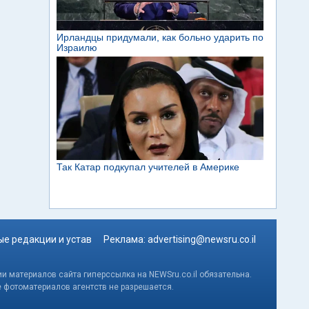
е редакции и устав
Реклама:
advertising@newsru.co.il
и материалов сайта гиперссылка на NEWSru.co.il обязательна.
е фотоматериалов агентств не разрешается.