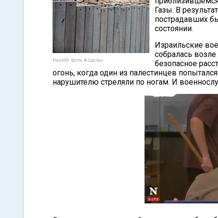
приблизившемся 
Газы. В результа
пострадавших бы
состоянии.
Израильские вое
собралась возле 
Flash90. Фото: А.Султан
безопасное рас
огонь, когда один из палестинцев попыталс
нарушителю стреляли по ногам. И военносл