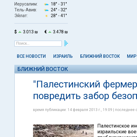
Иерусалим:
18° -
31°
Тель-Авив:
24° -
32°
Эйлат:
28° -
41°
$
3.013 ₪
€
3.478 ₪
ВСЕ НОВОСТИ
ИЗРАИЛЬ
БЛИЖНИЙ ВОСТОК
МИР
БЛИЖНИЙ ВОСТОК
"Палестинский фермер
повредить забор безо
время публикации: 14 февраля 2013 г., 19:09 | последнее 
Палестинское и
израильские вое