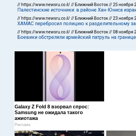
//
https://www.newsru.co.il/
//
Ближний Восток
//
25 ноября 
Палестинские источники: в районе Хан-Юниса изра
//
https://www.newsru.co.il/
//
Ближний Восток
//
23 ноября 
ХАМАС перебросил полицию к разделительному з
//
https://www.newsru.co.il/
//
Ближний Восток
//
08 ноября 
Боевики обстреляли армейский патруль на границе
Galaxy Z Fold 8 взорвал спрос:
Samsung не ожидала такого
ажиотажа
Реклама