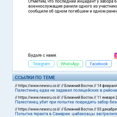
Отметим, что последний инцидент у забора 
военнослужащие ранили одного из участнико
сообщили об одном погибшем и одном ране
Будьте с нами:
Telegram
WhatsApp
Facebook
ССЫЛКИ ПО ТЕМЕ
//
https://www.newsru.co.il/
//
Ближний Восток
//
14 февраля
Палестинец едва не задавил полицейских в район
//
https://www.newsru.co.il/
//
Ближний Восток
//
11 января 
Палестинец убит при попытке повредить забор без
//
https://www.newsru.co.il/
//
Ближний Восток
//
03 декабря
Попытка теракта в Самарии: шабаковцы застрелил