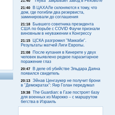
"Тнува" закрывает завод в Реховоте
21:40
В ЦАХАЛе склоняются к тому, что
21:40
дом, где погибли два резервиста,
заминировали до соглашения
Бывшего советника президента
21:18
США по борьбе с COVID Фаучи признали
виновным в неуважении к Конгрессу
ЦСКА разгромил "Маккаби".
21:15
Результаты матчей Лиги Европы.
После купания в Кинерете у двух
21:08
человек выявлено редкое паразитарное
поражение глаз
В деле об убийстве Эльдара Даяна
20:47
появился свидетель
Эйнав Ценгаукер не получит брони
20:13
в "Демократах": Яир Голан передумал
The Guardian: в Газе построят базу
19:38
для военных из Марокко – с маршрутом
бегства в Израиль