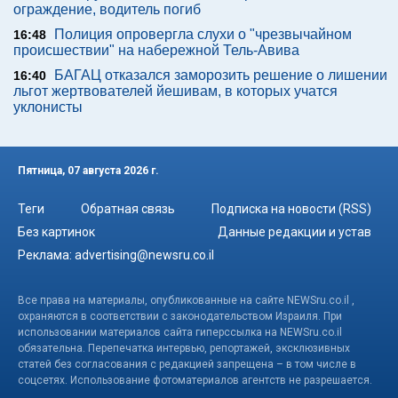
ограждение, водитель погиб
Полиция опровергла слухи о "чрезвычайном
16:48
происшествии" на набережной Тель-Авива
БАГАЦ отказался заморозить решение о лишении
16:40
льгот жертвователей йешивам, в которых учатся
уклонисты
Пятница, 07 августа 2026 г.
Теги
Обратная связь
Подписка на новости (RSS)
Без картинок
Данные редакции и устав
Реклама:
advertising@newsru.co.il
Все права на материалы, опубликованные на сайте NEWSru.co.il ,
охраняются в соответствии с законодательством Израиля. При
использовании материалов сайта гиперссылка на NEWSru.co.il
обязательна. Перепечатка интервью, репортажей, эксклюзивных
статей без согласования с редакцией запрещена – в том числе в
соцсетях. Использование фотоматериалов агентств не разрешается.