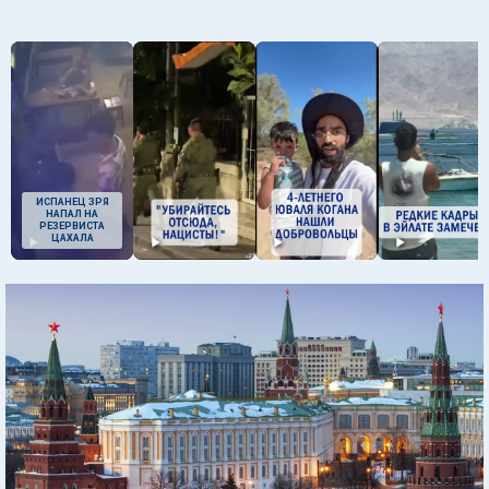
ИСПАНЕЦ ЗРЯ
НАПАЛ НА
РЕЗЕРВИСТА
ЦАХАЛА