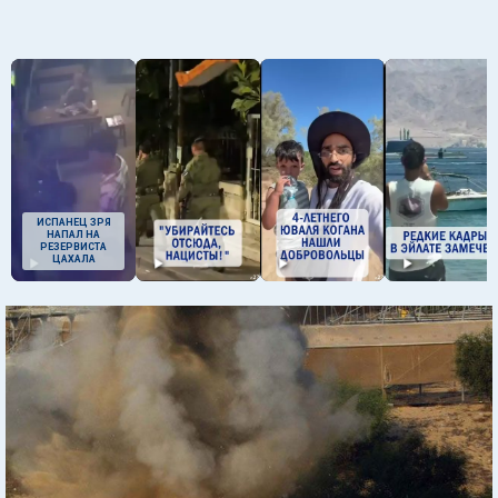
ИСПАНЕЦ ЗРЯ
НАПАЛ НА
РЕЗЕРВИСТА
ЦАХАЛА