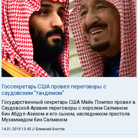
Госсекретарь США провел переговоры с
саудовским "тандемом"
Государственный секретарь США Майк Помпео провел в
Саудовской Аравии переговоры с королем Салманом
бин Абдул-Азизом и его сыном, наследником престола
Мухаммадом бин Салманом.
14.01.2019 13:43
// Ближний Восток