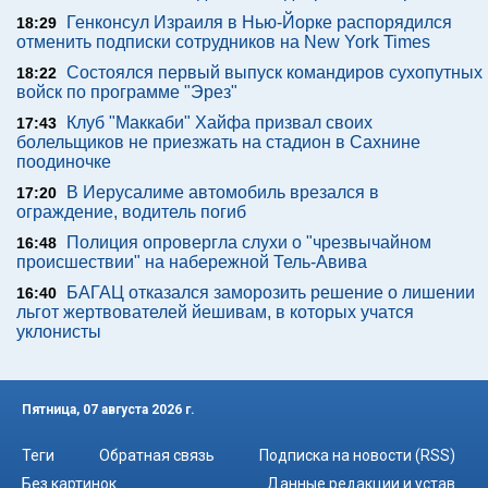
Генконсул Израиля в Нью-Йорке распорядился
18:29
отменить подписки сотрудников на New York Times
Состоялся первый выпуск командиров сухопутных
18:22
войск по программе "Эрез"
Клуб "Маккаби" Хайфа призвал своих
17:43
болельщиков не приезжать на стадион в Сахнине
поодиночке
В Иерусалиме автомобиль врезался в
17:20
ограждение, водитель погиб
Полиция опровергла слухи о "чрезвычайном
16:48
происшествии" на набережной Тель-Авива
БАГАЦ отказался заморозить решение о лишении
16:40
льгот жертвователей йешивам, в которых учатся
уклонисты
Пятница, 07 августа 2026 г.
Теги
Обратная связь
Подписка на новости (RSS)
Без картинок
Данные редакции и устав