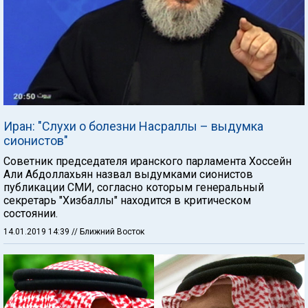
Иран: "Слухи о болезни Насраллы – выдумка
сионистов"
Советник председателя иранского парламента Хоссейн
Али Абдоллахьян назвал выдумками сионистов
публикации СМИ, согласно которым генеральный
секретарь "Хизбаллы" находится в критическом
состоянии.
14.01.2019 14:39
// Ближний Восток