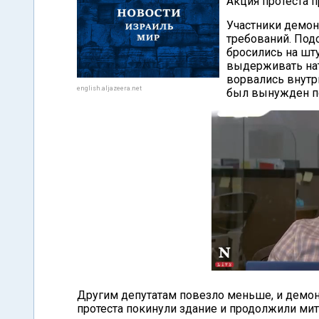
Акция протеста п
Участники демон
требований. Под
бросились на шт
выдерживать нат
ворвались внутрь
english.aljazeera.net
был вынужден по
Другим депутатам повезло меньше, и демонс
протеста покинули здание и продолжили мит