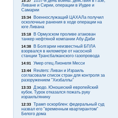
1037-й день войны: действия в Газе,
15:37
Ливане и Сирии, операции в Иудее и
Самарии
Военнослужащий ЦАХАЛа получил
15:34
осколочные ранения в ходе операции на
юге Ливана
В Ормузском проливе атакован
15:18
танкер нефтяной компании Абу-Даби
В Болгарии неизвестный БПЛА
14:38
взорвался в километре от насосной
станции Трансбалканского газопровода
Умер отец Лионеля Месси
14:01
Reuters: Ливан и Израиль
13:44
согласовали список стран для контроля за
разоружением "Хизбаллы"
Дзюдо. Юношеский европейский
13:33
кубок. Турок отказался пожать руку
израильтянину
Трамп оскорблен: федеральный суд
12:33
назвал его "временным квартирантом"
Белого дома