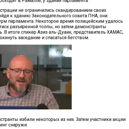
роходит в Рамалле, у здания парламента.
страции не ограничились скандированием своих
ойдя к зданию Законодательного совета ПНА, они
урм парламента. Некоторое время полицейским удалось
иск разъяренной толпы, но затем демонстранты
. В итоге спикер Азиз аль-Дуаик, представитель ХАМАС,
кинуть заседание и спасаться бегством.
транты избили некоторых из них. Затем участники акции
инг снаружи.