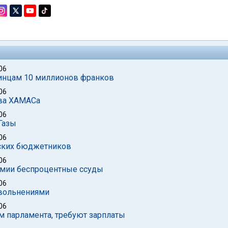
06
инцам 10 миллионов франков
06
тва ХАМАСа
06
Газы
06
нских бюджетников
06
номии беспроцентные ссуды
06
увольнениями
06
ам парламента, требуют зарплаты