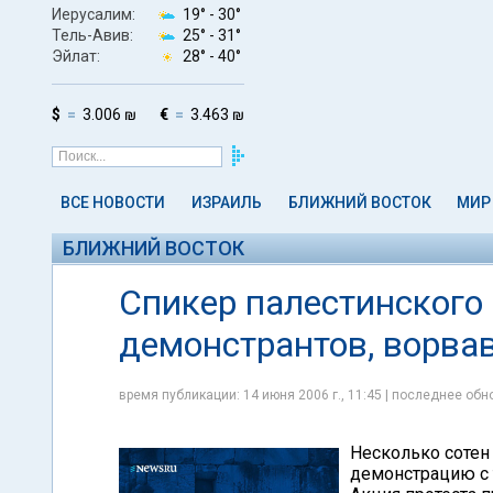
Иерусалим:
19° -
30°
Тель-Авив:
25° -
31°
Эйлат:
28° -
40°
$
3.006 ₪
€
3.463 ₪
ВСЕ НОВОСТИ
ИЗРАИЛЬ
БЛИЖНИЙ ВОСТОК
МИР
БЛИЖНИЙ ВОСТОК
Спикер палестинского
демонстрантов, ворва
время публикации: 14 июня 2006 г., 11:45 | последнее обно
Несколько сотен
демонстрацию с