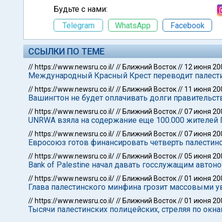
Будьте с нами:
Telegram
WhatsApp
Facebook
ССЫЛКИ ПО ТЕМЕ
//
https://www.newsru.co.il/
//
Ближний Восток
//
12 июня 20
Международный Красный Крест переводит палест
//
https://www.newsru.co.il/
//
Ближний Восток
//
11 июня 20
Вашингтон не будет оплачивать долги правительс
//
https://www.newsru.co.il/
//
Ближний Восток
//
07 июня 20
UNRWA взяла на содержание еще 100.000 жителей 
//
https://www.newsru.co.il/
//
Ближний Восток
//
07 июня 20
Евросоюз готов финансировать четверть палести
//
https://www.newsru.co.il/
//
Ближний Восток
//
05 июня 20
Bank of Palestine начал давать госслужащим авто
//
https://www.newsru.co.il/
//
Ближний Восток
//
01 июня 20
Глава палестинского минфина грозит массовыми 
//
https://www.newsru.co.il/
//
Ближний Восток
//
01 июня 20
Тысячи палестинских полицейских, стреляя по окн