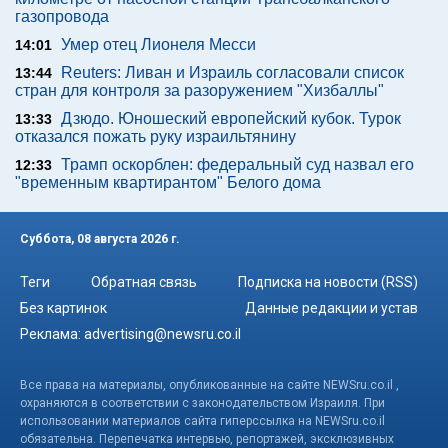
газопровода
Умер отец Лионеля Месси
14:01
Reuters: Ливан и Израиль согласовали список
13:44
стран для контроля за разоружением "Хизбаллы"
Дзюдо. Юношеский европейский кубок. Турок
13:33
отказался пожать руку израильтянину
Трамп оскорблен: федеральный суд назвал его
12:33
"временным квартирантом" Белого дома
Суббота, 08 августа 2026 г.
Теги
Обратная связь
Подписка на новости (RSS)
Без картинок
Данные редакции и устав
Реклама:
advertising@newsru.co.il
Все права на материалы, опубликованные на сайте NEWSru.co.il ,
охраняются в соответствии с законодательством Израиля. При
использовании материалов сайта гиперссылка на NEWSru.co.il
обязательна. Перепечатка интервью, репортажей, эксклюзивных