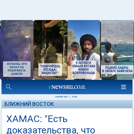
ИСПАНЕЦ ЗРЯ
НАПАЛ НА
РЕЗЕРВИСТА
ЦАХАЛА
14 ИЮНЯ 2007
|
14:00
БЛИЖНИЙ ВОСТОК
ХАМАС: "Есть
доказательства, что