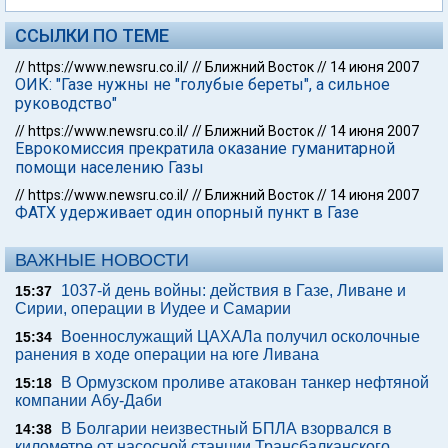
ССЫЛКИ ПО ТЕМЕ
//
https://www.newsru.co.il/
//
Ближний Восток
//
14 июня 2007
ОИК: "Газе нужны не "голубые береты", а сильное
руководство"
//
https://www.newsru.co.il/
//
Ближний Восток
//
14 июня 2007
Еврокомиссия прекратила оказание гуманитарной
помощи населению Газы
//
https://www.newsru.co.il/
//
Ближний Восток
//
14 июня 2007
ФАТХ удерживает один опорный пункт в Газе
ВАЖНЫЕ НОВОСТИ
1037-й день войны: действия в Газе, Ливане и
15:37
Сирии, операции в Иудее и Самарии
Военнослужащий ЦАХАЛа получил осколочные
15:34
ранения в ходе операции на юге Ливана
В Ормузском проливе атакован танкер нефтяной
15:18
компании Абу-Даби
В Болгарии неизвестный БПЛА взорвался в
14:38
километре от насосной станции Трансбалканского