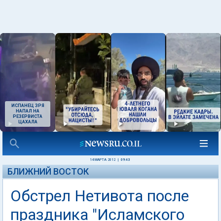
ИСПАНЕЦ ЗРЯ
НАПАЛ НА
РЕЗЕРВИСТА
ЦАХАЛА
14 МАРТА 2012
|
09:43
БЛИЖНИЙ ВОСТОК
Обстрел Нетивота после
праздника "Исламского