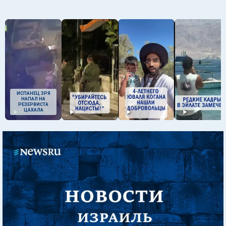
ИСПАНЕЦ ЗРЯ
НАПАЛ НА
РЕЗЕРВИСТА
ЦАХАЛА