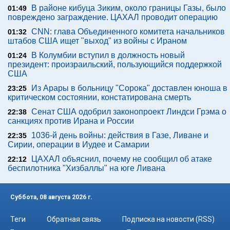
В районе кибуца Зиким, около границы Газы, было
01:49
повреждено заграждение. ЦАХАЛ проводит операцию
CNN: глава Объединенного комитета начальников
01:32
штабов США ищет "выход" из войны с Ираном
В Колумбии вступил в должность новый
01:24
президент: произраильский, пользующийся поддержкой
США
Из Арары в больницу "Сорока" доставлен юноша в
23:25
критическом состоянии, констатирована смерть
Сенат США одобрил законопроект Линдси Грэма о
22:38
санкциях против Ирана и России
1036-й день войны: действия в Газе, Ливане и
22:35
Сирии, операции в Иудее и Самарии
ЦАХАЛ объяснил, почему не сообщил об атаке
22:12
беспилотника "Хизбаллы" на юге Ливана
Суббота, 08 августа 2026 г.
Теги
Обратная связь
Подписка на новости (RSS)