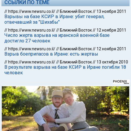
ССЫЛКИ ПО ТЕМЕ
//
https://www.newsru.co.il/
//
Ближний Восток
//
13 ноября 2011
Взрывы на базе КСИР в Иране: убит генерал,
отвечавший за "Шихабы"
//
https://www.newsru.co.il/
//
Ближний Восток
//
12 ноября 2011
Число жертв взрыва на иранской военной базе
достигло 27 человек
//
https://www.newsru.co.il/
//
Ближний Восток
//
12 ноября 2011
Взрыв боеприпасов в Иране: есть жертвы
//
https://www.newsru.co.il/
//
Ближний Восток
//
13 октября 2010
В результате взрыва на базе КСИР в Иране погибли 18
человек