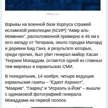
NEWSru.co.il
Взрывы на военной базе Корпуса стражей
исламской революции (КСИР) "Амир аль-
Моменин", расположенной примерно в 45 км к
юго-западу от Тегерана, около городка Малард
и деревни Бид Ганэ, в результате которых,
среди прочих, был убит генерал-майор Хасан
Техрани Мокаддам, остаются одной из главных
тем мировых и израильских СМИ.
В понедельник, 14 ноября, четыре ведущие
израильские газеты – "Едиот Ахронот",
"Маарив", "Гаарец" и "Исраэль а-Йом" – вышли
с одинаковой фотографией генерала
Мокаддама на первой полосе.