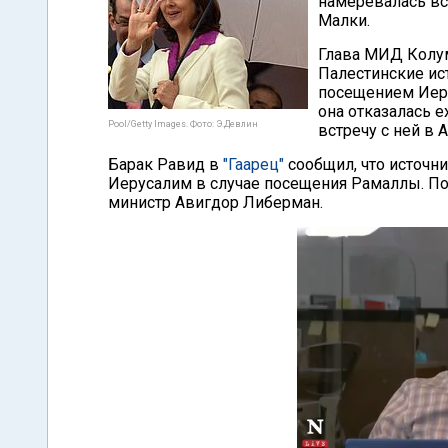
намеревалась вс
Малки.
Глава МИД Колум
Палестинские ис
посещением Иеру
она отказалась е
Pool/Getty Images. Фото: Э.Девлин
встречу с ней в 
Барак Равид в
"Гаарец"
сообщил, что источн
Иерусалим в случае посещения Рамаллы. По 
министр Авигдор Либерман.