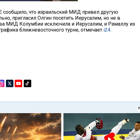
E сообщило, что израильский МИД привел другую
ьно, пригласил Олгин посетить Иерусалим, но не в
лава МИД Колумбии исключила и Иерусалим, и Рамаллу из
графика ближневосточного турне, отмечает
i24
.