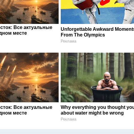
сток: Все актуальные
Unforgettable Awkward Moment
одном месте
From The Olympics
Реклама
сток: Все актуальные
Why everything you thought yo
одном месте
about water might be wrong
Реклама