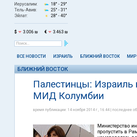
Иерусалим:
18° -
29°
Тель-Авив:
25° -
31°
Эйлат:
28° -
40°
$
3.006 ₪
€
3.463 ₪
ВСЕ НОВОСТИ
ИЗРАИЛЬ
БЛИЖНИЙ ВОСТОК
МИР
БЛИЖНИЙ ВОСТОК
Палестинцы: Израиль н
МИД Колумбии
время публикации: 14 ноября 2014 г., 16:44 | последнее об
Министерство ин
пропустить в Ра