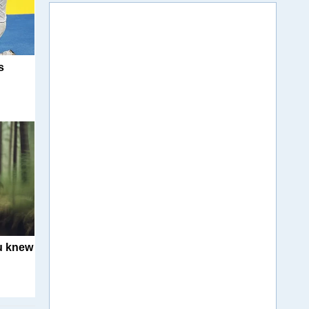
s
u knew