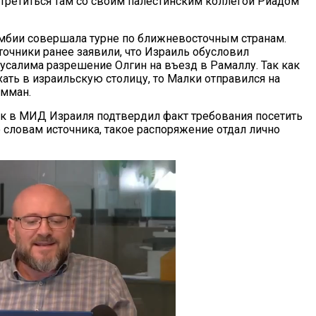
третиться там со своим палестинским коллегой Риадом
бии совершала турне по ближневосточным странам.
точники ранее заявили, что Израиль обусловил
салима разрешение Олгин на въезд в Рамаллу. Так как
хать в израильскую столицу, то Малки отправился на
Амман.
ик в МИД Израиля подтвердил факт требования посетить
словам источника, такое распоряжение отдал лично