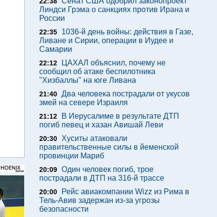
Сенат США одобрил законопроект
22:38
Линдси Грэма о санкциях против Ирана и
России
1036-й день войны: действия в Газе,
22:35
Ливане и Сирии, операции в Иудее и
Самарии
ЦАХАЛ объяснил, почему не
22:12
сообщил об атаке беспилотника
"Хизбаллы" на юге Ливана
Два человека пострадали от укусов
21:40
змей на севере Израиля
В Иерусалиме в результате ДТП
21:12
погиб певец и хазан Авишай Леви
Хуситы атаковали
20:30
правительственные силы в йеменской
провинции Мариб
Один человек погиб, трое
20:09
пострадали в ДТП на 316-й трассе
Рейс авиакомпании Wizz из Рима в
20:00
Тель-Авив задержан из-за угрозы
безопасности