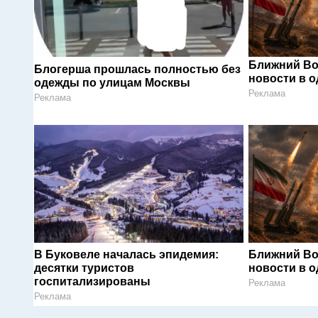
Ближний Во
Блогерша прошлась полностью без
новости в 
одежды по улицам Москвы
Реклама
Реклама
В Буковеле началась эпидемия:
Ближний Во
десятки туристов
новости в 
госпитализированы
Реклама
Реклама