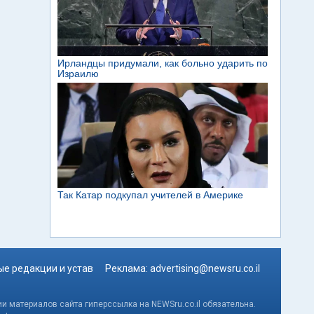
е редакции и устав
Реклама:
advertising@newsru.co.il
и материалов сайта гиперссылка на NEWSru.co.il обязательна.