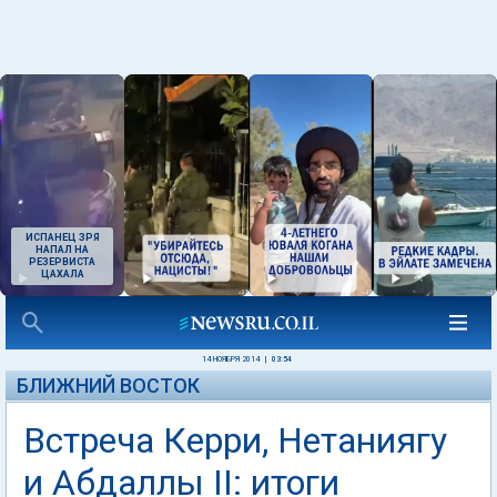
ИСПАНЕЦ ЗРЯ
НАПАЛ НА
РЕЗЕРВИСТА
ЦАХАЛА
14 НОЯБРЯ 2014
|
03:54
БЛИЖНИЙ ВОСТОК
Встреча Керри, Нетаниягу
и Абдаллы II: итоги