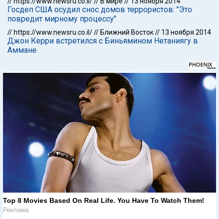
//
https://www.newsru.co.il/
//
В мире
//
13 ноября 2014
Госдеп США осудил снос домов террористов: "Это
повредит мирному процессу"
//
https://www.newsru.co.il/
//
Ближний Восток
//
13 ноября 2014
Джон Керри встретился с Биньямином Нетаниягу в
Аммане
Top 8 Movies Based On Real Life. You Have To Watch Them!
Реклама