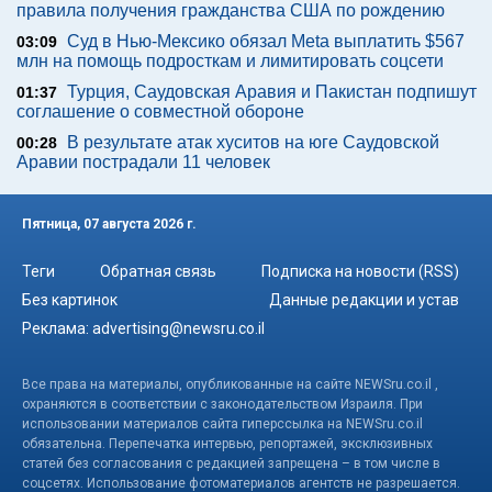
правила получения гражданства США по рождению
Суд в Нью-Мексико обязал Meta выплатить $567
03:09
млн на помощь подросткам и лимитировать соцсети
Турция, Саудовская Аравия и Пакистан подпишут
01:37
соглашение о совместной обороне
В результате атак хуситов на юге Саудовской
00:28
Аравии пострадали 11 человек
Пятница, 07 августа 2026 г.
Теги
Обратная связь
Подписка на новости (RSS)
Без картинок
Данные редакции и устав
Реклама:
advertising@newsru.co.il
Все права на материалы, опубликованные на сайте NEWSru.co.il ,
охраняются в соответствии с законодательством Израиля. При
использовании материалов сайта гиперссылка на NEWSru.co.il
обязательна. Перепечатка интервью, репортажей, эксклюзивных
статей без согласования с редакцией запрещена – в том числе в
соцсетях. Использование фотоматериалов агентств не разрешается.