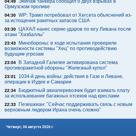
Экипаж танкера сообщил о двух взрывах в
04:49
Ормузском проливе
WP: Трамп потребовал от Хегсета объяснений из-
04:30
за истощения ракетных запасов США
ЦАХАЛ нанес серию ударов по югу Ливана после
03:30
атаки "Хизбаллы"
Минобороны: в ходе испытания проверили
23:43
возможности системы "Хец" по противодействию
будущим угрозам
В Западной Галилее активирована система
23:04
противоракетной обороны "Железный купол"
1034-й день войны: действия в Газе и Ливане,
23:01
операции в Иудее и Самарии
Бюджетный авиаперевозчик будет взимать плату
22:34
за использование багажных отсеков над креслами
Пезешкиан: "Сейчас поддерживать связь с новым
22:33
верховным лидером Ирана очень сложно"
Четверг, 06 августа 2026 г.