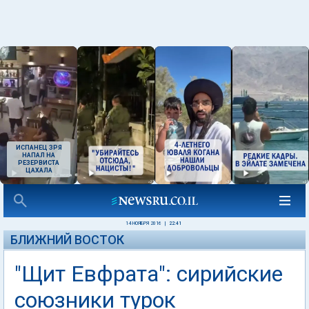
ИСПАНЕЦ ЗРЯ
НАПАЛ НА
РЕЗЕРВИСТА
ЦАХАЛА
14 НОЯБРЯ 2016
|
22:41
БЛИЖНИЙ ВОСТОК
"Щит Евфрата": сирийские
союзники турок