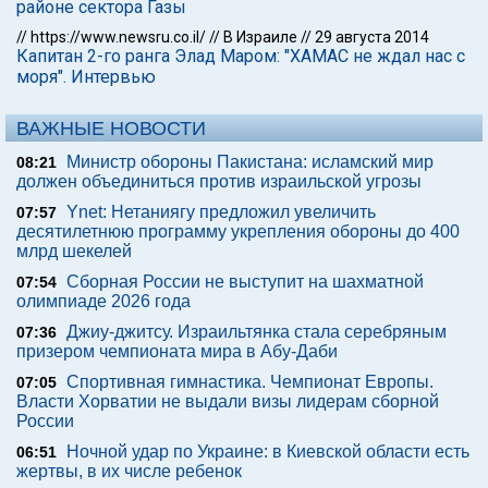
районе сектора Газы
//
https://www.newsru.co.il/
//
В Израиле
//
29 августа 2014
Капитан 2-го ранга Элад Маром: "ХАМАС не ждал нас с
моря". Интервью
ВАЖНЫЕ НОВОСТИ
Министр обороны Пакистана: исламский мир
08:21
должен объединиться против израильской угрозы
Ynet: Нетаниягу предложил увеличить
07:57
десятилетнюю программу укрепления обороны до 400
млрд шекелей
Сборная России не выступит на шахматной
07:54
олимпиаде 2026 года
Джиу-джитсу. Израильтянка стала серебряным
07:36
призером чемпионата мира в Абу-Даби
Спортивная гимнастика. Чемпионат Европы.
07:05
Власти Хорватии не выдали визы лидерам сборной
России
Ночной удар по Украине: в Киевской области есть
06:51
жертвы, в их числе ребенок