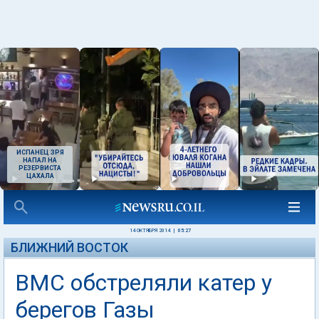
ИСПАНЕЦ ЗРЯ
НАПАЛ НА
РЕЗЕРВИСТА
ЦАХАЛА
14 ОКТЯБРЯ 2014
|
05:27
БЛИЖНИЙ ВОСТОК
ВМС обстреляли катер у
берегов Газы