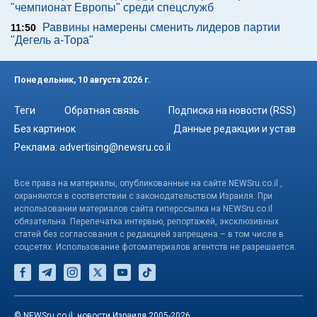
"чемпионат Европы" среди спецслужб
Раввины намерены сменить лидеров партии
11:50
"Дегель а-Тора"
Понедельник, 10 августа 2026 г.
Теги
Обратная связь
Подписка на новости (RSS)
Без картинок
Данные редакции и устав
Реклама:
advertising@newsru.co.il
Все права на материалы, опубликованные на сайте NEWSru.co.il ,
охраняются в соответствии с законодательством Израиля. При
использовании материалов сайта гиперссылка на NEWSru.co.il
обязательна. Перепечатка интервью, репортажей, эксклюзивных
статей без согласования с редакцией запрещена – в том числе в
соцсетях. Использование фотоматериалов агентств не разрешается.
© NEWSru.co.il: новости Израиля 2005-2026