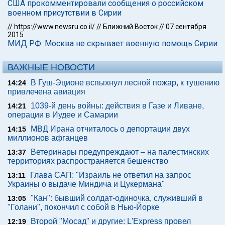
США прокомментировали сообщения о российском
военном присутствии в Сирии
//
https://www.newsru.co.il/
//
Ближний Восток
//
07 сентября
2015
МИД РФ: Москва не скрывает военную помощь Сирии
ВАЖНЫЕ НОВОСТИ
В Гуш-Эционе вспыхнул лесной пожар, к тушению
14:24
привлечена авиация
1039-й день войны: действия в Газе и Ливане,
14:21
операции в Иудее и Самарии
МВД Ирана отчиталось о депортации двух
14:15
миллионов афганцев
Ветеринары предупреждают – на палестинских
13:37
территориях распространяется бешенство
Глава САП: "Израиль не ответил на запрос
13:11
Украины о выдаче Миндича и Цукермана"
"Кан": бывший солдат-одиночка, служивший в
13:05
"Голани", покончил с собой в Нью-Йорке
Второй "Мосад" и другие: L'Express провел
12:19