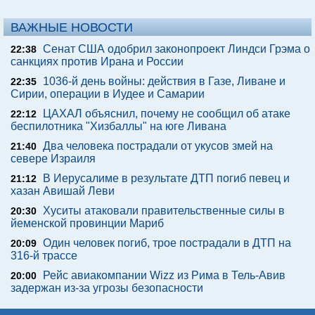
ВАЖНЫЕ НОВОСТИ
Сенат США одобрил законопроект Линдси Грэма о
22:38
санкциях против Ирана и России
1036-й день войны: действия в Газе, Ливане и
22:35
Сирии, операции в Иудее и Самарии
ЦАХАЛ объяснил, почему не сообщил об атаке
22:12
беспилотника "Хизбаллы" на юге Ливана
Два человека пострадали от укусов змей на
21:40
севере Израиля
В Иерусалиме в результате ДТП погиб певец и
21:12
хазан Авишай Леви
Хуситы атаковали правительственные силы в
20:30
йеменской провинции Мариб
Один человек погиб, трое пострадали в ДТП на
20:09
316-й трассе
Рейс авиакомпании Wizz из Рима в Тель-Авив
20:00
задержан из-за угрозы безопасности