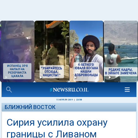
ИСПАНЕЦ ЗРЯ
НАПАЛ НА
РЕЗЕРВИСТА
ЦАХАЛА
15 АПРЕЛЯ 2009
|
23:58
БЛИЖНИЙ ВОСТОК
Сирия усилила охрану
границы с Ливаном