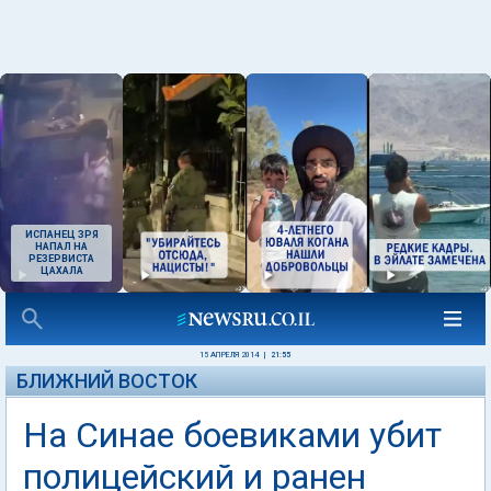
ИСПАНЕЦ ЗРЯ
НАПАЛ НА
РЕЗЕРВИСТА
ЦАХАЛА
15 АПРЕЛЯ 2014
|
21:55
БЛИЖНИЙ ВОСТОК
На Синае боевиками убит
полицейский и ранен