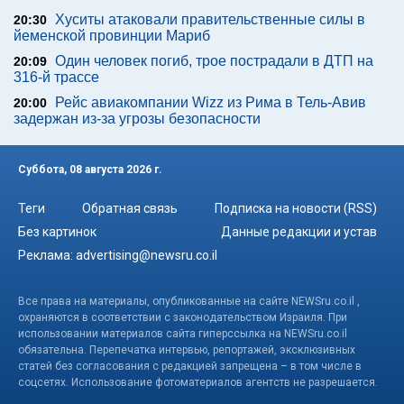
Хуситы атаковали правительственные силы в
20:30
йеменской провинции Мариб
Один человек погиб, трое пострадали в ДТП на
20:09
316-й трассе
Рейс авиакомпании Wizz из Рима в Тель-Авив
20:00
задержан из-за угрозы безопасности
Суббота, 08 августа 2026 г.
Теги
Обратная связь
Подписка на новости (RSS)
Без картинок
Данные редакции и устав
Реклама:
advertising@newsru.co.il
Все права на материалы, опубликованные на сайте NEWSru.co.il ,
охраняются в соответствии с законодательством Израиля. При
использовании материалов сайта гиперссылка на NEWSru.co.il
обязательна. Перепечатка интервью, репортажей, эксклюзивных
статей без согласования с редакцией запрещена – в том числе в
соцсетях. Использование фотоматериалов агентств не разрешается.