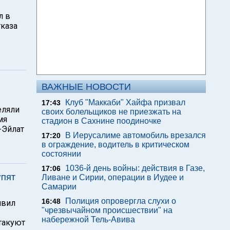
л в
тказа
ВАЖНЫЕ НОВОСТИ
Клуб "Маккаби" Хайфа призвал
17:43
еляли
своих болельщиков не приезжать на
мя
стадион в Сахнине поодиночке
-Эйлат
В Иерусалиме автомобиль врезался
17:20
в ограждение, водитель в критическом
состоянии
1036-й день войны: действия в Газе,
17:06
упят
Ливане и Сирии, операции в Иудее и
Самарии
Полиция опровергла слухи о
16:48
явил
"чрезвычайном происшествии" на
набережной Тель-Авива
такуют