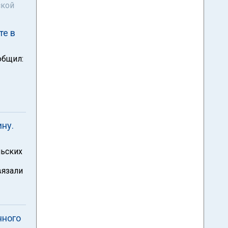
ской
те в
общил:
ну.
льских
вязали
нного