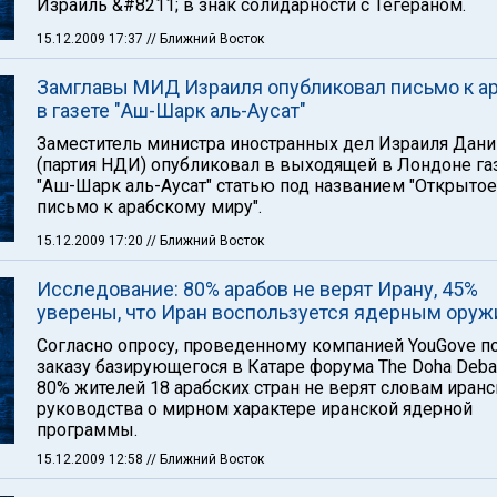
Израиль &#8211; в знак солидарности с Тегераном.
15.12.2009 17:37
// Ближний Восток
Замглавы МИД Израиля опубликовал письмо к а
в газете "Аш-Шарк аль-Аусат"
Заместитель министра иностранных дел Израиля Дани
(партия НДИ) опубликовал в выходящей в Лондоне га
"Аш-Шарк аль-Аусат" статью под названием "Открытое
письмо к арабскому миру".
15.12.2009 17:20
// Ближний Восток
Исследование: 80% арабов не верят Ирану, 45%
уверены, что Иран воспользуется ядерным ору
Согласно опросу, проведенному компанией YouGove п
заказу базирующегося в Катаре форума The Doha Deba
80% жителей 18 арабских стран не верят словам иранс
руководства о мирном характере иранской ядерной
программы.
15.12.2009 12:58
// Ближний Восток