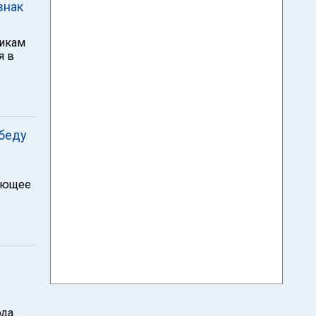
знак
икам
я в
обеду
рующее
да.