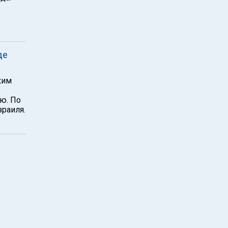
де
ким
ю. По
зраиля.