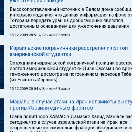
ужесточения санкций
Высокопоставленный источник в Белом доме сообщи
интервью изданию, что данная информация на фоне о
Тегерана передать уран на дообогащение является
достаточным основанием для ужесточения давления.
15.12.2009 20:51
// Ближний Восток
Израильские пограничники расстреляли лэптоп
американской студентки
Сотрудники израильской пограничной полиции расстр
лэптоп американской студентки Лили Сассман во вре
таможенного досмотра на пограничном переходе Таба
(из Египта в Израиль).
15.12.2009 20:04
// Ближний Восток
Машаль: в случае атаки на Иран исламисты выст
против Израиля единым фронтом
Глава политбюро ХАМАС в Дамаске Халид Машаль за
сегодня, что в случае израильской атаки на Иран, все
разрозненные исламистские фракции объединятся и а