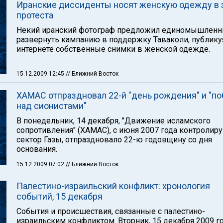
Иранские диссиденты носят женскую одежду в 
протеста
Некий иранский фотограф предложил единомышленн
развернуть кампанию в поддержку Таваколи, публику
интернете собственные снимки в женской одежде.
15.12.2009 12:45
// Ближний Восток
ХАМАС отпраздновал 22-й "день рождения" и "п
над сионистами"
В понедельник, 14 декабря, "Движение исламского
сопротивления" (ХАМАС), с июня 2007 года контроли
сектор Газы, отпраздновало 22-ю годовщину со дня
основания.
15.12.2009 07:02
// Ближний Восток
Палестино-израильский конфликт: хронология
событий, 15 декабря
События и происшествия, связанные с палестино-
израильским конфликтом. Вторник, 15 декабря 2009 го