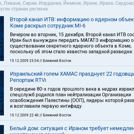
е, Ливане, Сирии, Иордании, Йемене, Иране, Ираке, Саудов
ругих странах региона
Второй канал ИТВ: информацию о ядерном объек
Коме раскрыл сотрудник MI-6
Вечером во вторник, 15 декабря, Второй канал ИТВ со
Иран был вынужден передать МАГАТЭ информацию о
существовании секретного ядерного объекта в Коме,
поскольку об этом стало известно западной разведке.
15.12.2009 23:04
// Ближний Восток
Израильский голем ХАМАС празднует 22 годовщи
Репортаж RTVi
В середине 80-х годов прошлого века в недрах израи
спецслужб родился план нейтрализации Организации
освобождения Палестины (ООП), лидеры которой раз
и возглавили первую интифаду.
15.12.2009 22:40
// Ближний Восток
Белый дом: ситуация с Ираном требует немедле