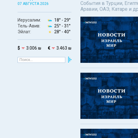
События в Турции, Египт
07 АВГУСТА 2026
Аравии, ОАЭ, Катаре и д
Иерусалим:
18° -
29°
Тель-Авив:
25° -
31°
Эйлат:
28° -
40°
$
3.006 ₪
€
3.463 ₪