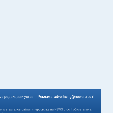
е редакции и устав
Реклама:
advertising@newsru.co.il
и материалов сайта гиперссылка на NEWSru.co.il обязательна.