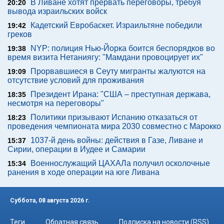
В Ливане хотят прервать переговоры, требуя
20:20
вывода израильских войск
Кадетский Евробаскет. Израильтяне победили
19:42
греков
NYP: полиция Нью-Йорка боится беспорядков во
19:38
время визита Нетаниягу: "Мамдани провоцирует их"
Прорвавшиеся в Сеуту мигранты жалуются на
19:09
отсутствие условий для проживания
Президент Ирана: "США – преступная держава,
18:35
несмотря на переговоры"
Политики призывают Испанию отказаться от
18:23
проведения чемпионата мира 2030 совместно с Марокко
1037-й день войны: действия в Газе, Ливане и
15:37
Сирии, операции в Иудее и Самарии
Военнослужащий ЦАХАЛа получил осколочные
15:34
ранения в ходе операции на юге Ливана
Суббота, 08 августа 2026 г.
Теги
Обратная связь
Подписка на новости (RSS)