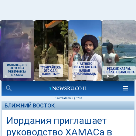
ИСПАНЕЦ ЗРЯ
НАПАЛ НА
РЕЗЕРВИСТА
ЦАХАЛА
15 ФЕВРАЛЯ 2006
|
17:38
БЛИЖНИЙ ВОСТОК
Иордания приглашает
руководство ХАМАСа в