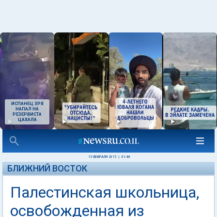
ИСПАНЕЦ ЗРЯ
НАПАЛ НА
РЕЗЕРВИСТА
ЦАХАЛА
15 ФЕВРАЛЯ 2015
|
01:40
БЛИЖНИЙ ВОСТОК
Палестинская школьница,
освобожденная из