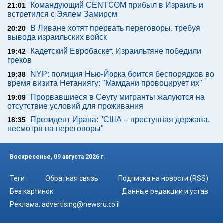
Командующий CENTCOM прибыл в Израиль и
21:01
встретился с Эялем Замиром
В Ливане хотят прервать переговоры, требуя
20:20
вывода израильских войск
Кадетский Евробаскет. Израильтяне победили
19:42
греков
NYP: полиция Нью-Йорка боится беспорядков во
19:38
время визита Нетаниягу: "Мамдани провоцирует их"
Прорвавшиеся в Сеуту мигранты жалуются на
19:09
отсутствие условий для проживания
Президент Ирана: "США – преступная держава,
18:35
несмотря на переговоры"
Воскресенье, 09 августа 2026 г.
Теги
Обратная связь
Подписка на новости (RSS)
Без картинок
Данные редакции и устав
Реклама:
advertising@newsru.co.il