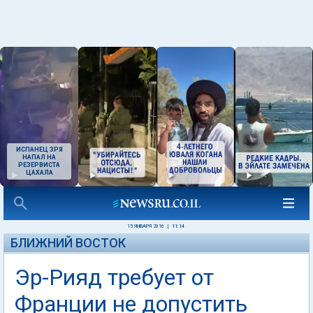
ИСПАНЕЦ ЗРЯ
НАПАЛ НА
РЕЗЕРВИСТА
ЦАХАЛА
15 ЯНВАРЯ 2016
|
11:14
БЛИЖНИЙ ВОСТОК
Эр-Рияд требует от
Франции не допустить