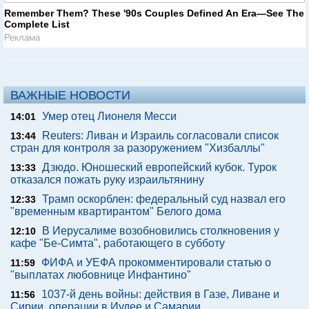
Remember Them? These '90s Couples Defined An Era—See The
Complete List
Реклама
ВАЖНЫЕ НОВОСТИ
Умер отец Лионеля Месси
14:01
Reuters: Ливан и Израиль согласовали список
13:44
стран для контроля за разоружением "Хизбаллы"
Дзюдо. Юношеский европейский кубок. Турок
13:33
отказался пожать руку израильтянину
Трамп оскорблен: федеральный суд назвал его
12:33
"временным квартирантом" Белого дома
В Иерусалиме возобновились столкновения у
12:10
кафе "Бе-Симта", работающего в субботу
ФИФА и УЕФА прокомментировали статью о
11:59
"выплатах любовнице Инфантино"
1037-й день войны: действия в Газе, Ливане и
11:56
Сирии, операции в Иудее и Самарии