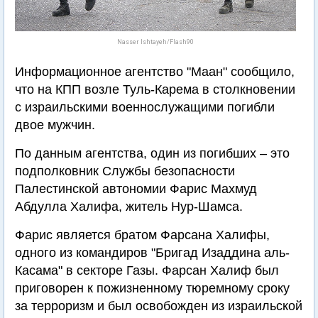
Nasser Ishtayeh/Flash90
Информационное агентство "Маан" сообщило,
что на КПП возле Туль-Карема в столкновении
с израильскими военнослужащими погибли
двое мужчин.
По данным агентства, один из погибших – это
подполковник Службы безопасности
Палестинской автономии Фарис Махмуд
Абдулла Халифа, житель Нур-Шамса.
Фарис является братом Фарсана Халифы,
одного из командиров "Бригад Изаддина аль-
Касама" в секторе Газы. Фарсан Халиф был
приговорен к пожизненному тюремному сроку
за терроризм и был освобожден из израильской