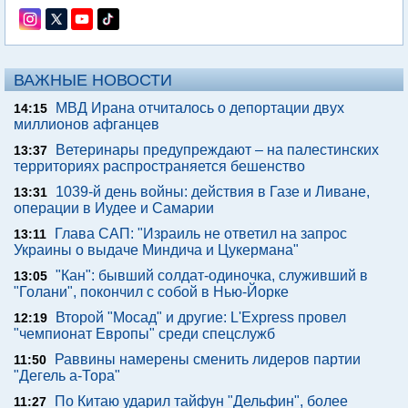
ВАЖНЫЕ НОВОСТИ
МВД Ирана отчиталось о депортации двух
14:15
миллионов афганцев
Ветеринары предупреждают – на палестинских
13:37
территориях распространяется бешенство
1039-й день войны: действия в Газе и Ливане,
13:31
операции в Иудее и Самарии
Глава САП: "Израиль не ответил на запрос
13:11
Украины о выдаче Миндича и Цукермана"
"Кан": бывший солдат-одиночка, служивший в
13:05
"Голани", покончил с собой в Нью-Йорке
Второй "Мосад" и другие: L'Express провел
12:19
"чемпионат Европы" среди спецслужб
Раввины намерены сменить лидеров партии
11:50
"Дегель а-Тора"
По Китаю ударил тайфун "Дельфин", более
11:27