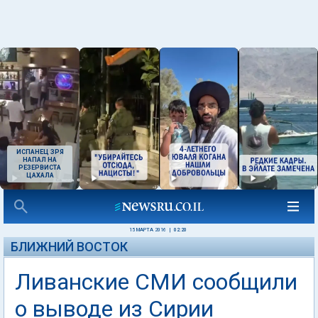
ИСПАНЕЦ ЗРЯ
НАПАЛ НА
РЕЗЕРВИСТА
ЦАХАЛА
15 МАРТА 2016
|
02:20
БЛИЖНИЙ ВОСТОК
Ливанские СМИ сообщили
о выводе из Сирии