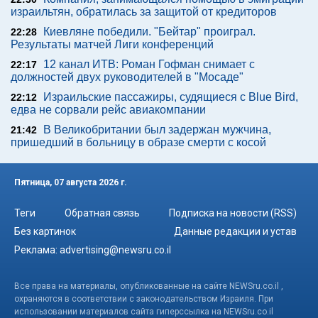
израильтян, обратилась за защитой от кредиторов
Киевляне победили. "Бейтар" проиграл.
22:28
Результаты матчей Лиги конференций
12 канал ИТВ: Роман Гофман снимает с
22:17
должностей двух руководителей в "Мосаде"
Израильские пассажиры, судящиеся с Blue Bird,
22:12
едва не сорвали рейс авиакомпании
В Великобритании был задержан мужчина,
21:42
пришедший в больницу в образе смерти с косой
Пятница, 07 августа 2026 г.
Теги
Обратная связь
Подписка на новости (RSS)
Без картинок
Данные редакции и устав
Реклама:
advertising@newsru.co.il
Все права на материалы, опубликованные на сайте NEWSru.co.il ,
охраняются в соответствии с законодательством Израиля. При
использовании материалов сайта гиперссылка на NEWSru.co.il