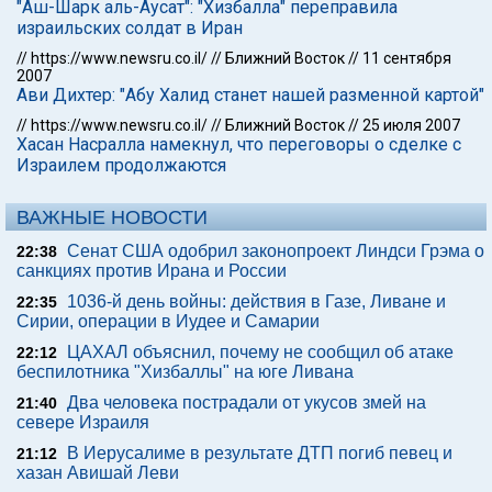
"Аш-Шарк аль-Аусат": "Хизбалла" переправила
израильских солдат в Иран
//
https://www.newsru.co.il/
//
Ближний Восток
//
11 сентября
2007
Ави Дихтер: "Абу Халид станет нашей разменной картой"
//
https://www.newsru.co.il/
//
Ближний Восток
//
25 июля 2007
Хасан Насралла намекнул, что переговоры о сделке с
Израилем продолжаются
ВАЖНЫЕ НОВОСТИ
Сенат США одобрил законопроект Линдси Грэма о
22:38
санкциях против Ирана и России
1036-й день войны: действия в Газе, Ливане и
22:35
Сирии, операции в Иудее и Самарии
ЦАХАЛ объяснил, почему не сообщил об атаке
22:12
беспилотника "Хизбаллы" на юге Ливана
Два человека пострадали от укусов змей на
21:40
севере Израиля
В Иерусалиме в результате ДТП погиб певец и
21:12
хазан Авишай Леви