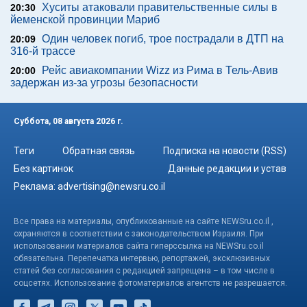
Хуситы атаковали правительственные силы в
20:30
йеменской провинции Мариб
Один человек погиб, трое пострадали в ДТП на
20:09
316-й трассе
Рейс авиакомпании Wizz из Рима в Тель-Авив
20:00
задержан из-за угрозы безопасности
Суббота, 08 августа 2026 г.
Теги
Обратная связь
Подписка на новости (RSS)
Без картинок
Данные редакции и устав
Реклама:
advertising@newsru.co.il
Все права на материалы, опубликованные на сайте NEWSru.co.il ,
охраняются в соответствии с законодательством Израиля. При
использовании материалов сайта гиперссылка на NEWSru.co.il
обязательна. Перепечатка интервью, репортажей, эксклюзивных
статей без согласования с редакцией запрещена – в том числе в
соцсетях. Использование фотоматериалов агентств не разрешается.