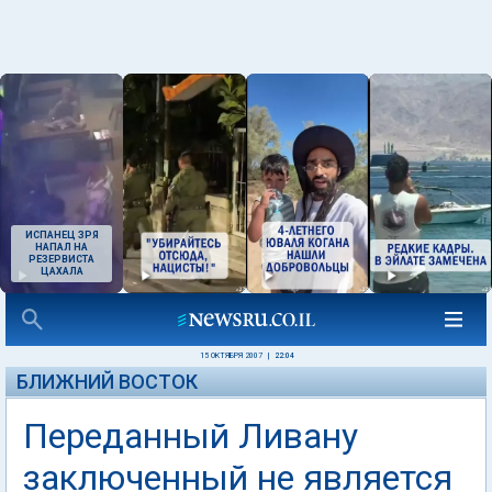
ИСПАНЕЦ ЗРЯ
НАПАЛ НА
РЕЗЕРВИСТА
ЦАХАЛА
15 ОКТЯБРЯ 2007
|
22:04
БЛИЖНИЙ ВОСТОК
Переданный Ливану
заключенный не является