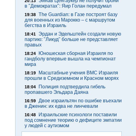
Эйнав Ценгаукер не получит брони
20:13
в "Демократах": Яир Голан передумал
The Guardian: в Газе построят базу
19:38
для военных из Марокко – с маршрутом
бегства в Израиль
Эрдан и Эдельштейн создали новую
18:41
партию: "Ликуд" больше не представляет
правых
Юношеская сборная Израиля по
18:24
гандболу впервые вышла на чемпионат
мира
Масштабные учения ВМС Израиля
18:19
прошли в Средиземном и Красном морях
Полиция подтвердила гибель
18:04
пропавшего Эльдара Даяна
Двое израильтян по ошибке въехали
16:59
в Дженин: их едва не линчевали
Израильские психологи поставили
16:48
под сомнение теорию о дефиците эмпатии
у людей с аутизмом