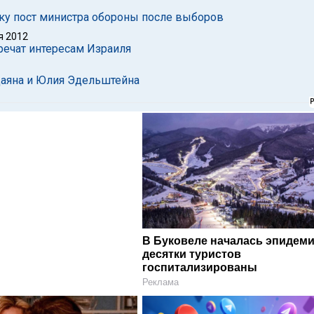
аку пост министра обороны после выборов
я 2012
речат интересам Израиля
Даяна и Юлия Эдельштейна
В Буковеле началась эпидеми
десятки туристов
госпитализированы
Реклама