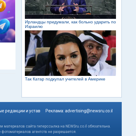
м
е редакции и устав
Реклама:
advertising@newsru.co.il
и материалов сайта гиперссылка на NEWSru.co.il обязательна.
е фотоматериалов агентств не разрешается.