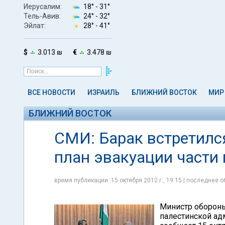
Иерусалим:
18° -
31°
Тель-Авив:
24° -
32°
Эйлат:
28° -
41°
$
3.013 ₪
€
3.478 ₪
ВСЕ НОВОСТИ
ИЗРАИЛЬ
БЛИЖНИЙ ВОСТОК
МИР
БЛИЖНИЙ ВОСТОК
СМИ: Барак встретился
план эвакуации части
время публикации: 15 октября 2012 г., 19:15 | последнее о
Министр обороны
палестинской ад