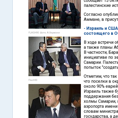
сообщает 15 окт
палестинские ис
Согласно опубли
Аммане, в присут
- Израиль и США
состоящего в О
FLASH90. Фото: А.Хермони
В ходе встречи 
а также планы А
В частности, Бар
инициативе по э
Самарии. Палести
попыток "создат
Отметим, что так
Flash90
что поселки в о
около 90% еврей
Израиль также б
поддержания без
холмы Самарии, 
аэропорта имени 
словам министра
государства, а д