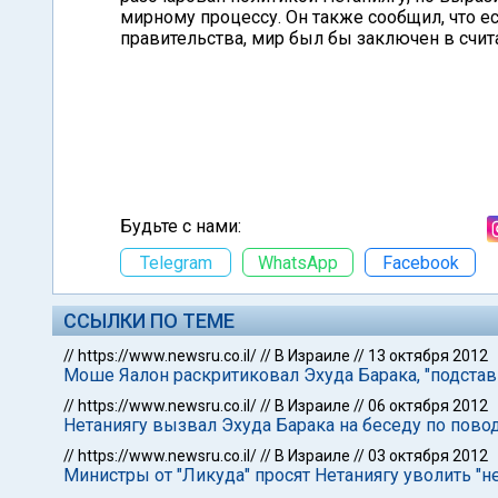
мирному процессу. Он также сообщил, что ес
правительства, мир был бы заключен в счи
Будьте с нами:
Telegram
WhatsApp
Facebook
ССЫЛКИ ПО ТЕМЕ
//
https://www.newsru.co.il/
//
В Израиле
//
13 октября 2012
Моше Яалон раскритиковал Эхуда Барака, "подста
//
https://www.newsru.co.il/
//
В Израиле
//
06 октября 2012
Нетаниягу вызвал Эхуда Барака на беседу по пово
//
https://www.newsru.co.il/
//
В Израиле
//
03 октября 2012
Министры от "Ликуда" просят Нетаниягу уволить "н