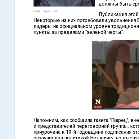
должны быть ср
Getty Images, PPO
Публикация этой
Некоторые из них потребовали увольнения Б
лидеры на официальном уровне традиционн
пункты за пределами "зеленой черты".
Напомним, как сообщила газета "Гаарец", в
и представителей переговорной группы, кот
приурочена к 19-й годовщине подписания это
разочарован политикой Нетаниягу, но выраз