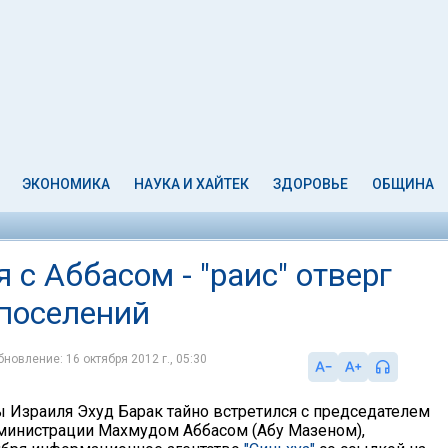
ЭКОНОМИКА
НАУКА И ХАЙТЕК
ЗДОРОВЬЕ
ОБЩИНА
 с Аббасом - "раис" отверг
 поселений
бновление: 16 октября 2012 г., 05:30
 Израиля Эхуд Барак тайно встретился с председателем
министрации Махмудом Аббасом (Абу Мазеном),