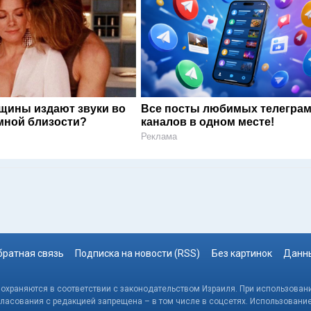
щины издают звуки во
Все посты любимых телегра
мной близости?
каналов в одном месте!
Реклама
братная связь
Подписка на новости (RSS)
Без картинок
Данны
, охраняются в соответствии с законодательством Израиля. При использовани
гласования с редакцией запрещена – в том числе в соцсетях. Использовани