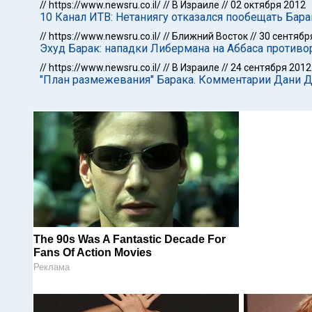
//
https://www.newsru.co.il/
//
В Израиле
//
02 октября 2012
10 Канал ИТВ: Нетаниягу отказался пообещать Бар
//
https://www.newsru.co.il/
//
Ближний Восток
//
30 сентябр
Эхуд Барак: нападки Либермана на Аббаса противо
//
https://www.newsru.co.il/
//
В Израиле
//
24 сентября 2012
"План размежевания" Барака. Комментарии Дани 
The 90s Was A Fantastic Decade For
Fans Of Action Movies
Реклама