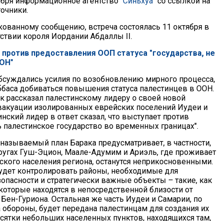
ября информационное агентство
"Синьхуа"
со ссылкой на
точники.
кованному сообщению, встреча состоялась 11 октября в
ствии короля Иордании Абдаллы II.
 против предоставления ООП статуса "государства, не
ОН"
обсуждались усилия по возобновлению мирного процесса,
ббаса добиваться повышения статуса палестинцев в ООН.
ак рассказал палестинскому лидеру о своей новой
вакуации изолированных еврейских поселений Иудеи и
нский лидер в ответ сказал, что выступает против
ь палестинское государство во временных границах".
 называемый план Барака предусматривает, в частности,
кругах Гуш-Эцион, Маале-Адумим и Ариэль, где проживает
ского населения региона, останутся неприкосновенными.
удет контролировать районы, необходимые для
опасности и стратегически важные объекты – такие, как
которые находятся в непосредственной близости от
Бен-Гуриона. Остальная же часть Иудеи и Самарии, по
 обороны, будет передана палестинцам для создания их
есятки небольших населенных пунктов, находящихся там,