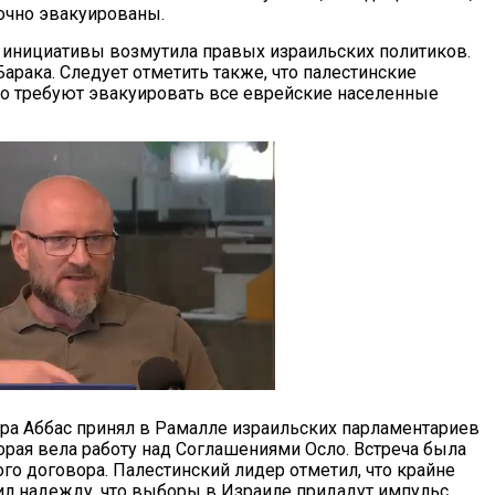
очно эвакуированы.
 инициативы возмутила правых израильских политиков.
арака. Следует отметить также, что палестинские
о требуют эвакуировать все еврейские населенные
чера Аббас принял в Рамалле израильских парламентариев
орая вела работу над Соглашениями Осло. Встреча была
го договора. Палестинский лидер отметил, что крайне
ил надежду, что выборы в Израиле придадут импульс