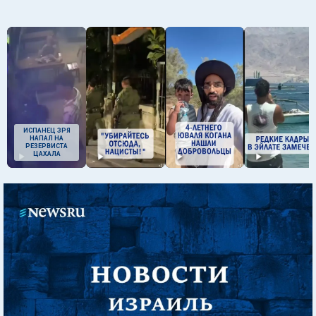
ИСПАНЕЦ ЗРЯ
НАПАЛ НА
РЕЗЕРВИСТА
ЦАХАЛА