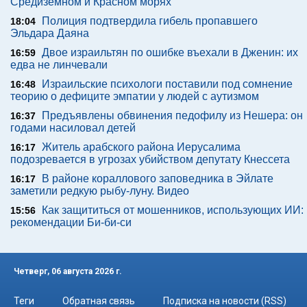
Средиземном и Красном морях
Полиция подтвердила гибель пропавшего
18:04
Эльдара Даяна
Двое израильтян по ошибке въехали в Дженин: их
16:59
едва не линчевали
Израильские психологи поставили под сомнение
16:48
теорию о дефиците эмпатии у людей с аутизмом
Предъявлены обвинения педофилу из Нешера: он
16:37
годами насиловал детей
Житель арабского района Иерусалима
16:17
подозревается в угрозах убийством депутату Кнессета
В районе кораллового заповедника в Эйлате
16:17
заметили редкую рыбу-луну. Видео
Как защититься от мошенников, использующих ИИ:
15:56
рекомендации Би-би-си
Четверг, 06 августа 2026 г.
Теги
Обратная связь
Подписка на новости (RSS)