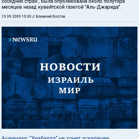
соседних стран", была опубликована около полутора
месяцев назад кувейтской газетой "Аль-Джарида".
15.09.2009 15:00
// Ближний Восток
Ашкенази: "Хизбалла" не хочет эскалации