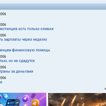
2006
2006
лестинцев есть только оливки
2006
ть зарплаты через неделю
стинцам финансовую помощь
2006
лью, но не сдадутся
2006
траны за деньгами
2006
ми