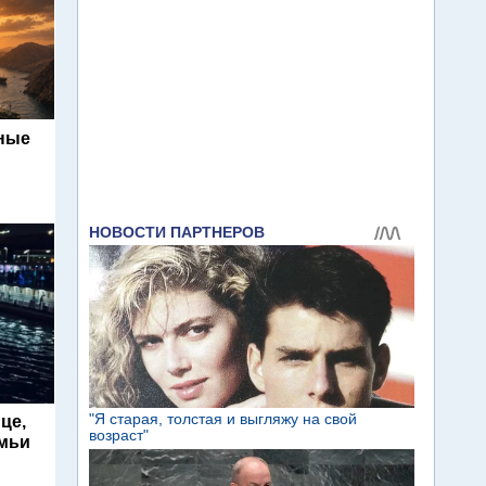
ьные
це,
емьи