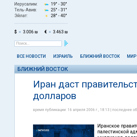
Иерусалим:
19° -
30°
Тель-Авив:
25° -
31°
Эйлат:
28° -
40°
$
3.006 ₪
€
3.463 ₪
ВСЕ НОВОСТИ
ИЗРАИЛЬ
БЛИЖНИЙ ВОСТОК
МИР
БЛИЖНИЙ ВОСТОК
Иран даст правительс
долларов
время публикации: 16 апреля 2006 г., 18:13 | последнее об
Иранское правит
палестинской ад