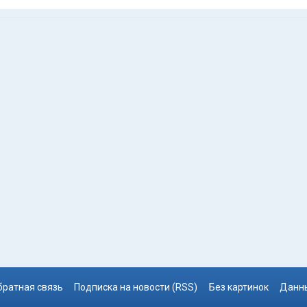
братная связь
Подписка на новости (RSS)
Без картинок
Данны