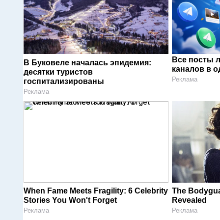
Все посты 
В Буковеле началась эпидемия:
каналов в о
десятки туристов
Реклама
госпитализированы
Реклама
When Fame Meets Fragility: 6 Celebrity
The Bodygua
Stories You Won't Forget
Revealed
Реклама
Реклама