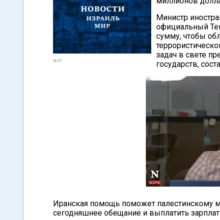
миллионов долла
Министр иностра
официальный Тег
сумму, чтобы об
террористическо
задач в свете п
AFP
государств, сос
Иранская помощь поможет палестинскому м
сегодняшнее обещание и выплатить зарплат