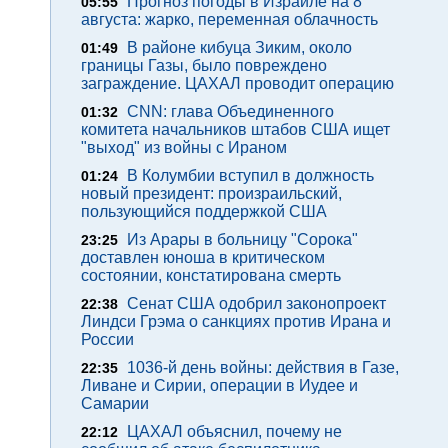
Прогноз погоды в Израиле на 8
05:55
августа: жарко, переменная облачность
В районе кибуца Зиким, около
01:49
границы Газы, было повреждено
заграждение. ЦАХАЛ проводит операцию
CNN: глава Объединенного
01:32
комитета начальников штабов США ищет
"выход" из войны с Ираном
В Колумбии вступил в должность
01:24
новый президент: произраильский,
пользующийся поддержкой США
Из Арары в больницу "Сорока"
23:25
доставлен юноша в критическом
состоянии, констатирована смерть
Сенат США одобрил законопроект
22:38
Линдси Грэма о санкциях против Ирана и
России
1036-й день войны: действия в Газе,
22:35
Ливане и Сирии, операции в Иудее и
Самарии
ЦАХАЛ объяснил, почему не
22:12