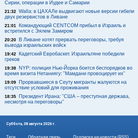
Сирии, операции в Иудее и Самарии
Walla: в ЦАХАЛе выдвигают новые версии гибели
21:32
двух резервистов в Ливане
Командующий CENTCOM прибыл в Израиль и
21:01
встретился с Эялем Замиром
В Ливане хотят прервать переговоры, требуя
20:20
вывода израильских войск
Кадетский Евробаскет. Израильтяне победили
19:42
греков
NYP: полиция Нью-Йорка боится беспорядков во
19:38
время визита Нетаниягу: "Мамдани провоцирует их"
Прорвавшиеся в Сеуту мигранты жалуются на
19:09
отсутствие условий для проживания
Президент Ирана: "США – преступная держава,
18:35
несмотря на переговоры"
Суббота, 08 августа 2026 г.
Теги
Обратная связь
Подписка на новости (RSS)