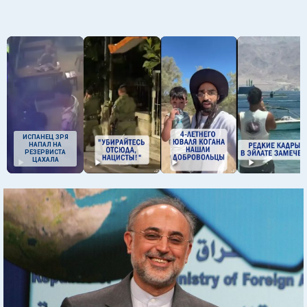
ИСПАНЕЦ ЗРЯ
НАПАЛ НА
РЕЗЕРВИСТА
ЦАХАЛА