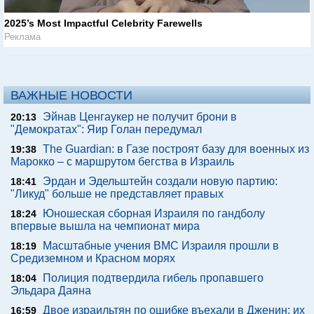
2025’s Most Impactful Celebrity Farewells
Реклама
ВАЖНЫЕ НОВОСТИ
Эйнав Ценгаукер не получит брони в
20:13
"Демократах": Яир Голан передумал
The Guardian: в Газе построят базу для военных из
19:38
Марокко – с маршрутом бегства в Израиль
Эрдан и Эдельштейн создали новую партию:
18:41
"Ликуд" больше не представляет правых
Юношеская сборная Израиля по гандболу
18:24
впервые вышла на чемпионат мира
Масштабные учения ВМС Израиля прошли в
18:19
Средиземном и Красном морях
Полиция подтвердила гибель пропавшего
18:04
Эльдара Даяна
Двое израильтян по ошибке въехали в Дженин: их
16:59