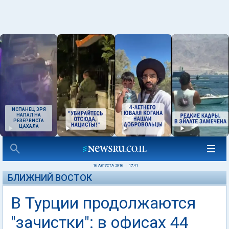
ИСПАНЕЦ ЗРЯ
НАПАЛ НА
РЕЗЕРВИСТА
ЦАХАЛА
16 АВГУСТА 2016
|
17:41
БЛИЖНИЙ ВОСТОК
В Турции продолжаются
"зачистки": в офисах 44