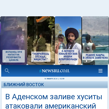
ИСПАНЕЦ ЗРЯ
НАПАЛ НА
РЕЗЕРВИСТА
ЦАХАЛА
16 ЯНВАРЯ 2024
|
02:59
БЛИЖНИЙ ВОСТОК
В Аденском заливе хуситы
атаковали американский