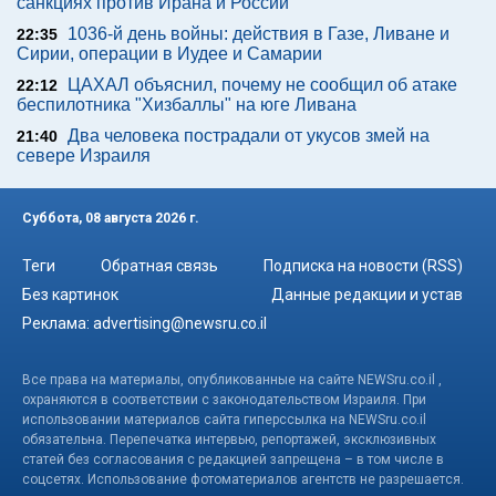
санкциях против Ирана и России
1036-й день войны: действия в Газе, Ливане и
22:35
Сирии, операции в Иудее и Самарии
ЦАХАЛ объяснил, почему не сообщил об атаке
22:12
беспилотника "Хизбаллы" на юге Ливана
Два человека пострадали от укусов змей на
21:40
севере Израиля
Суббота, 08 августа 2026 г.
Теги
Обратная связь
Подписка на новости (RSS)
Без картинок
Данные редакции и устав
Реклама:
advertising@newsru.co.il
Все права на материалы, опубликованные на сайте NEWSru.co.il ,
охраняются в соответствии с законодательством Израиля. При
использовании материалов сайта гиперссылка на NEWSru.co.il
обязательна. Перепечатка интервью, репортажей, эксклюзивных
статей без согласования с редакцией запрещена – в том числе в
соцсетях. Использование фотоматериалов агентств не разрешается.