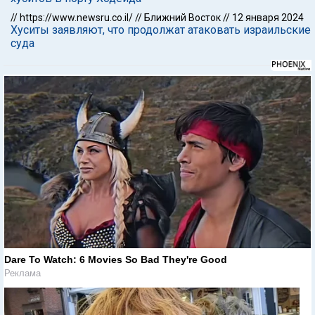
//
https://www.newsru.co.il/
//
Ближний Восток
//
12 января 2024
Хуситы заявляют, что продолжат атаковать израильские
суда
Dare To Watch: 6 Movies So Bad They're Good
Реклама