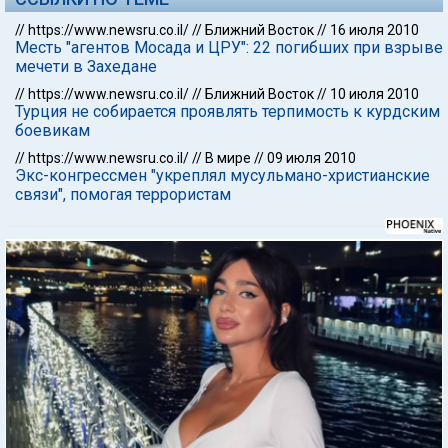
//
https://www.newsru.co.il/
//
Ближний Восток
//
16 июля 2010
Месть "агентов Мосада и ЦРУ": 22 погибших при взрыве
мечети в Захедане
//
https://www.newsru.co.il/
//
Ближний Восток
//
10 июля 2010
Турция не собирается проявлять терпимость к курдским
боевикам
//
https://www.newsru.co.il/
//
В мире
//
09 июля 2010
Экс-конгрессмен "укреплял мусульмано-христианские
связи", помогая террористам