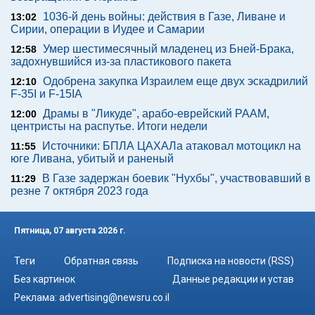
1036-й день войны: действия в Газе, Ливане и
13:02
Сирии, операции в Иудее и Самарии
Умер шестимесячный младенец из Бней-Брака,
12:58
задохнувшийся из-за пластикового пакета
Одобрена закупка Израилем еще двух эскадрилий
12:10
F-35I и F-15IA
Драмы в "Ликуде", арабо-еврейский РААМ,
12:00
центристы на распутье. Итоги недели
Источники: БПЛА ЦАХАЛа атаковал мотоцикл на
11:55
юге Ливана, убитый и раненый
В Газе задержан боевик "Нухбы", участвовавший в
11:29
резне 7 октября 2023 года
Пятница, 07 августа 2026 г.
Теги
Обратная связь
Подписка на новости (RSS)
Без картинок
Данные редакции и устав
Реклама:
advertising@newsru.co.il