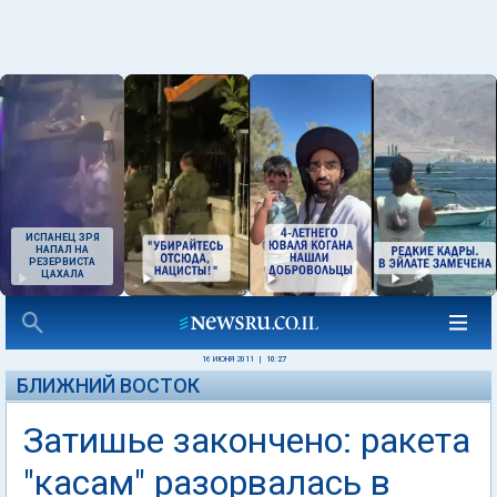
ИСПАНЕЦ ЗРЯ
НАПАЛ НА
РЕЗЕРВИСТА
ЦАХАЛА
16 ИЮНЯ 2011
|
10:27
БЛИЖНИЙ ВОСТОК
Затишье закончено: ракета
"касам" разорвалась в