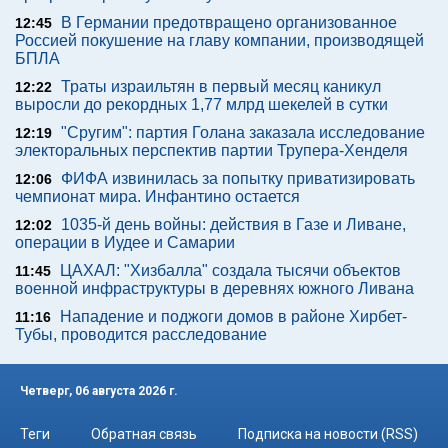
В Германии предотвращено организованное
12:45
Россией покушение на главу компании, производящей
БПЛА
Траты израильтян в первый месяц каникул
12:22
выросли до рекордных 1,77 млрд шекелей в сутки
"Сругим": партия Голана заказала исследование
12:19
электоральных перспектив партии Трупера-Хенделя
ФИФА извинилась за попытку приватизировать
12:06
чемпионат мира. Инфантино остается
1035-й день войны: действия в Газе и Ливане,
12:02
операции в Иудее и Самарии
ЦАХАЛ: "Хизбалла" создала тысячи объектов
11:45
военной инфраструктуры в деревнях южного Ливана
Нападение и поджоги домов в районе Хирбет-
11:16
Тубы, проводится расследование
Четверг, 06 августа 2026 г.
Теги
Обратная связь
Подписка на новости (RSS)