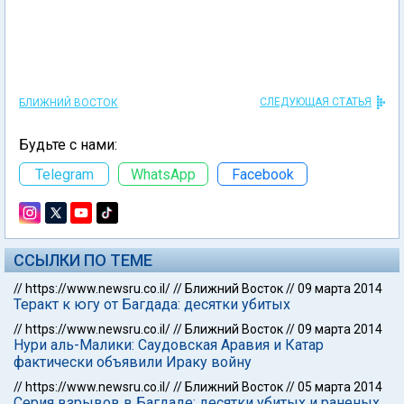
СЛЕДУЮЩАЯ СТАТЬЯ
БЛИЖНИЙ ВОСТОК
Будьте с нами:
Telegram
WhatsApp
Facebook
ССЫЛКИ ПО ТЕМЕ
//
https://www.newsru.co.il/
//
Ближний Восток
//
09 марта 2014
Теракт к югу от Багдада: десятки убитых
//
https://www.newsru.co.il/
//
Ближний Восток
//
09 марта 2014
Нури аль-Малики: Саудовская Аравия и Катар
фактически объявили Ираку войну
//
https://www.newsru.co.il/
//
Ближний Восток
//
05 марта 2014
Серия взрывов в Багдаде: десятки убитых и раненых