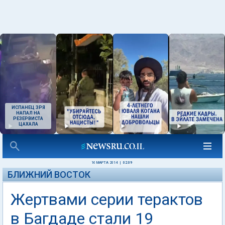
ИСПАНЕЦ ЗРЯ
НАПАЛ НА
РЕЗЕРВИСТА
ЦАХАЛА
16 МАРТА 2014
|
02:09
БЛИЖНИЙ ВОСТОК
Жертвами серии терактов
в Багдаде стали 19