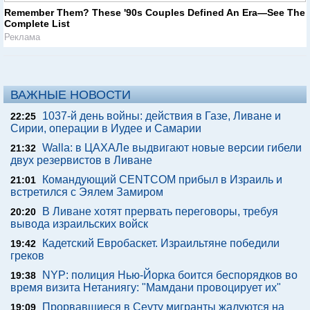
Remember Them? These '90s Couples Defined An Era—See The
Complete List
Реклама
ВАЖНЫЕ НОВОСТИ
1037-й день войны: действия в Газе, Ливане и
22:25
Сирии, операции в Иудее и Самарии
Walla: в ЦАХАЛе выдвигают новые версии гибели
21:32
двух резервистов в Ливане
Командующий CENTCOM прибыл в Израиль и
21:01
встретился с Эялем Замиром
В Ливане хотят прервать переговоры, требуя
20:20
вывода израильских войск
Кадетский Евробаскет. Израильтяне победили
19:42
греков
NYP: полиция Нью-Йорка боится беспорядков во
19:38
время визита Нетаниягу: "Мамдани провоцирует их"
Прорвавшиеся в Сеуту мигранты жалуются на
19:09