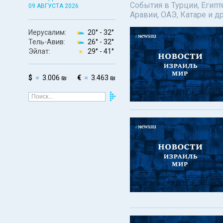
События в Турции, Египт
09 АВГУСТА 2026
Аравии, ОАЭ, Катаре и д
Иерусалим:
20° -
32°
Тель-Авив:
26° -
32°
Эйлат:
29° -
41°
$
3.006 ₪
€
3.463 ₪