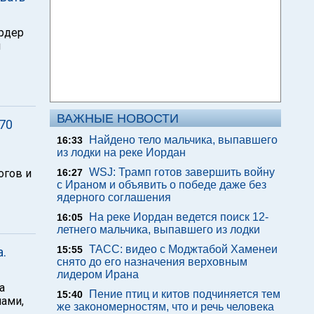
рдер
н
ВАЖНЫЕ НОВОСТИ
70
Найдено тело мальчика, выпавшего
16:33
из лодки на реке Иордан
WSJ: Трамп готов завершить войну
огов и
16:27
с Ираном и объявить о победе даже без
ядерного соглашения
На реке Иордан ведется поиск 12-
16:05
летнего мальчика, выпавшего из лодки
ТАСС: видео с Моджтабой Хаменеи
15:55
.
снято до его назначения верховным
лидером Ирана
а
Пение птиц и китов подчиняется тем
15:40
нами,
же закономерностям, что и речь человека