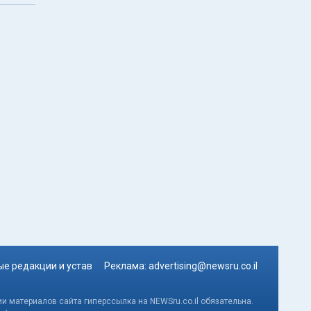
е редакции и устав
Реклама:
advertising@newsru.co.il
и материалов сайта гиперссылка на NEWSru.co.il обязательна.