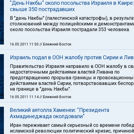
"День Накбы" около посольства Израиля в Каире:
свыше 350 пострадавших
В "день Накбы" (палестинской катастрофы), в результа
столкновений между полицейскими и демонстрантам
около посольства Израиля пострадали 353 человека.
16.05.2011 11:50
// Ближний Восток
Израиль подал в ООН жалобу против Сирии и Лив
Правительство Израиля направило в ООН жалобу в св
недостаточными действиями властей Ливана по
предотвращению прорыва границы и провокационн
действиями властей Сирии, потворствовавших беспо
на границе в "день Накбы".
16.05.2011 11:14
// Ближний Восток
Великий аятолла Хаменеи: "Президента
Ахмадинеджада околдовали"
Иран переживает самый серьезный со времени побе
исламской революции политический кризис, причиной