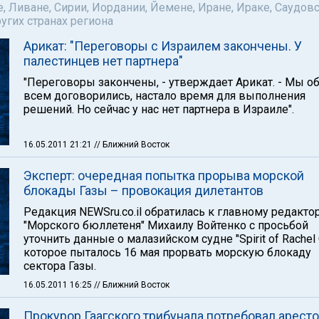
е, Ливане, Сирии, Иордании, Йемене, Иране, Ираке, Саудов
ругих странах региона
Арикат: "Переговоры с Израилем закончены. У
палестинцев нет партнера"
"Переговоры закончены, - утверждает Арикат. - Мы о
всем договорились, настало время для выполнения
решений. Но сейчас у нас нет партнера в Израиле".
16.05.2011 21:21
// Ближний Восток
Эксперт: очередная попытка прорыва морской
блокады Газы – провокация дилетантов
Редакция NEWSru.co.il обратилась к главному редакто
"Морского бюллетеня" Михаилу Войтенко с просьбой
уточнить данные о малазийском судне "Spirit of Rachel C
которое пыталось 16 мая прорвать морскую блокаду
сектора Газы.
16.05.2011 16:25
// Ближний Восток
Прокурор Гаагского трибунала потребовал аресто