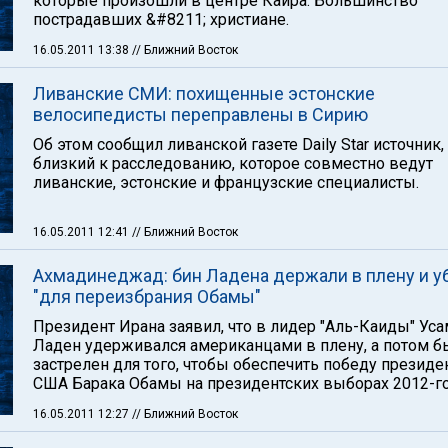
которые произошли в центре Каира. Большинство
пострадавших &#8211; христиане.
16.05.2011 13:38
// Ближний Восток
Ливанские СМИ: похищенные эстонские
велосипедисты переправлены в Сирию
Об этом сообщил ливанской газете Daily Star источник,
близкий к расследованию, которое совместно ведут
ливанские, эстонские и французские специалисты.
16.05.2011 12:41
// Ближний Восток
Ахмадинеджад: бин Ладена держали в плену и у
"для переизбрания Обамы"
Президент Ирана заявил, что в лидер "Аль-Каиды" Уса
Ладен удерживался американцами в плену, а потом б
застрелен для того, чтобы обеспечить победу президе
США Барака Обамы на президентских выборах 2012-го
16.05.2011 12:27
// Ближний Восток