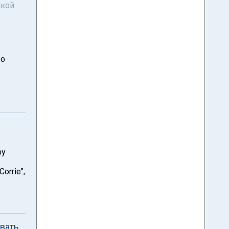
ской
бо
ру
orrie",
вать