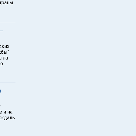
страны
 –
ских
кбы"
была
со
а
т
 и на
дждаль