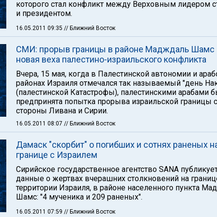
которого стал конфликт между Верховным лидером 
и президентом.
16.05.2011 09:35
// Ближний Восток
СМИ: прорыв границы в районе Мадждаль Шамс
новая веха палестино-израильского конфликта
Вчера, 15 мая, когда в Палестинской автономии и араб
районах Израиля отмечался так называемый "день На
(палестинской Катастрофы), палестинскими арабами 
предпринята попытка прорыва израильской границы 
стороны Ливана и Сирии.
16.05.2011 08:07
// Ближний Восток
Дамаск "скорбит" о погибших и сотнях раненых н
границе с Израилем
Сирийское государственное агентство SANA публикуе
данные о жертвах вчерашних столкновений на границе
территории Израиля, в районе населенного пункта Ма
Шамс: "4 мученика и 209 раненых".
16.05.2011 07:59
// Ближний Восток