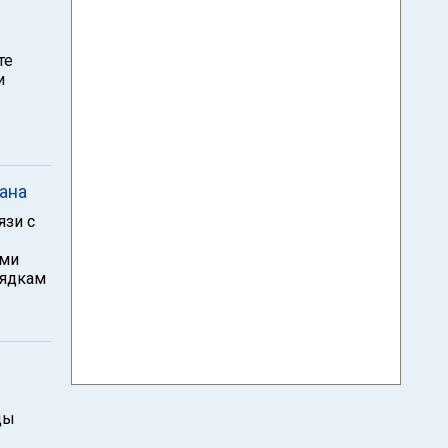
те
и
ана
язи с
ыми
рядкам
ды