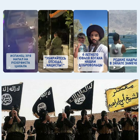
ИСПАНЕЦ ЗРЯ
НАПАЛ НА
РЕЗЕРВИСТА
ЦАХАЛА