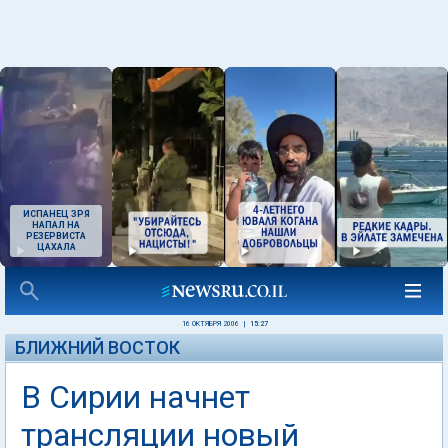
ИСПАНЕЦ ЗРЯ
НАПАЛ НА
РЕЗЕРВИСТА
ЦАХАЛА
16 ОКТЯБРЯ 2006
|
15:27
БЛИЖНИЙ ВОСТОК
В Сирии начнет
трансляции новый