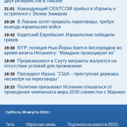
двух резервистов в Ливане
Командующий CENTCOM прибыл в Израиль и
21:01
встретился с Эялем Замиром
В Ливане хотят прервать переговоры, требуя
20:20
вывода израильских войск
Кадетский Евробаскет. Израильтяне победили
19:42
греков
NYP: полиция Нью-Йорка боится беспорядков во
19:38
время визита Нетаниягу: "Мамдани провоцирует их"
Прорвавшиеся в Сеуту мигранты жалуются на
19:09
отсутствие условий для проживания
Президент Ирана: "США – преступная держава,
18:35
несмотря на переговоры"
Политики призывают Испанию отказаться от
18:23
проведения чемпионата мира 2030 совместно с Марокко
Суббота, 08 августа 2026 г.
Теги
Обратная связь
Подписка на новости (RSS)