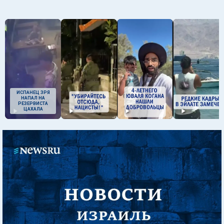
ИСПАНЕЦ ЗРЯ
НАПАЛ НА
РЕЗЕРВИСТА
ЦАХАЛА