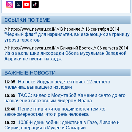
ССЫЛКИ ПО ТЕМЕ
//
https://www.newsru.co.il/
//
В Израиле
//
16 сентября 2014
"Черный флаг" для израильтян, выезжающих за границу:
угроза терактов
//
https://www.newsru.co.il/
//
Ближний Восток
//
06 августа 2014
Из-за вспышки лихорадки Эбола мусульман Западной
Африки не пустят на хадж
ВАЖНЫЕ НОВОСТИ
На реке Иордан ведется поиск 12-летнего
16:05
мальчика, выпавшего из лодки
ТАСС: видео с Моджтабой Хаменеи снято до его
15:55
назначения верховным лидером Ирана
Пение птиц и китов подчиняется тем же
15:40
закономерностям, что и речь человека
1038-й день войны: действия в Газе, Ливане и
15:23
Сирии, операции в Иудее и Самарии