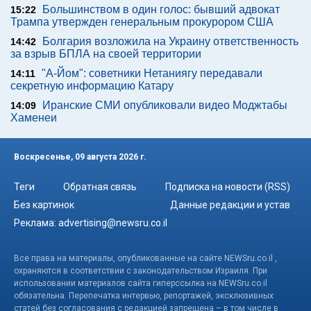
Большинством в один голос: бывший адвокат
15:22
Трампа утвержден генеральным прокурором США
Болгария возложила на Украину ответственность
14:42
за взрыв БПЛА на своей территории
"А-Йом": советники Нетаниягу передавали
14:11
секретную информацию Катару
Иранские СМИ опубликовали видео Моджтабы
14:09
Хаменеи
Воскресенье, 09 августа 2026 г.
Теги
Обратная связь
Подписка на новости (RSS)
Без картинок
Данные редакции и устав
Реклама:
advertising@newsru.co.il
Все права на материалы, опубликованные на сайте NEWSru.co.il ,
охраняются в соответствии с законодательством Израиля. При
использовании материалов сайта гиперссылка на NEWSru.co.il
обязательна. Перепечатка интервью, репортажей, эксклюзивных
статей без согласования с редакцией запрещена – в том числе в