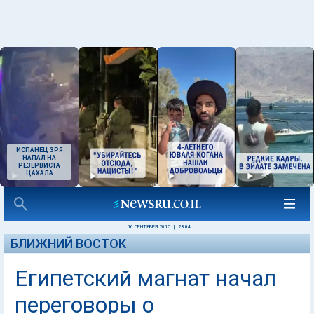
ИСПАНЕЦ ЗРЯ
НАПАЛ НА
РЕЗЕРВИСТА
ЦАХАЛА
16 СЕНТЯБРЯ 2015
|
23:04
БЛИЖНИЙ ВОСТОК
Египетский магнат начал
переговоры о