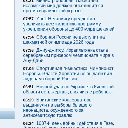
Министр обороны Пакистана:
08:21
исламский мир должен объединиться
против израильской угрозы
Ynet: Нетаниягу предложил
07:57
увеличить десятилетнюю программу
укрепления обороны до 400 млрд шекелей
Сборная России не выступит на
07:54
шахматной олимпиаде 2026 года
Джиу-джитсу. Израильтянка стала
07:36
серебряным призером чемпионата мира в
Абу-Даби
Спортивная гимнастика. Чемпионат
07:05
Европы. Власти Хорватии не выдали визы
лидерам сборной России
Ночной удар по Украине: в Киевской
06:51
области есть жертвы, в их числе ребенок
Британские консерваторы
06:29
выдвинули на выборы бывшего
неонациста, осужденного за
антисемитскую травлю
1037-й день войны: действия в Газе,
06:24