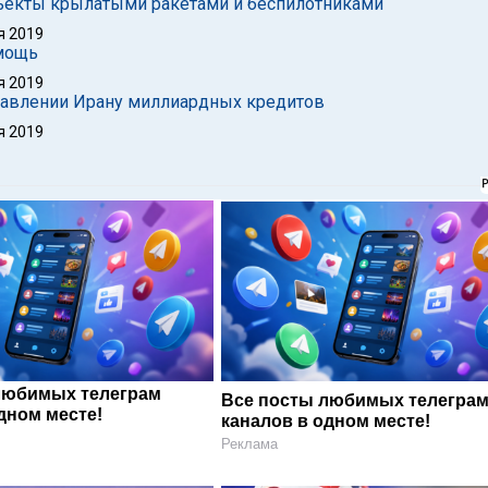
бъекты крылатыми ракетами и беспилотниками
я 2019
мощь
я 2019
тавлении Ирану миллиардных кредитов
я 2019
любимых телеграм
Все посты любимых телегра
дном месте!
каналов в одном месте!
Реклама