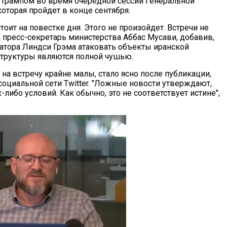
Трампом во время очередной сессии Генеральной
оторая пройдет в конце сентября.
стоит на повестке дня. Этого не произойдет. Встречи не
л пресс-секретарь министерства Аббас Мусави, добавив,
атора Линдси Грэма атаковать объекты иранской
труктуры являются полной чушью.
 на встречу крайне малы, стало ясно после публикации,
социальной сети Twitter. "Ложные новости утверждают,
х-либо условий. Как обычно, это не соответствует истине",