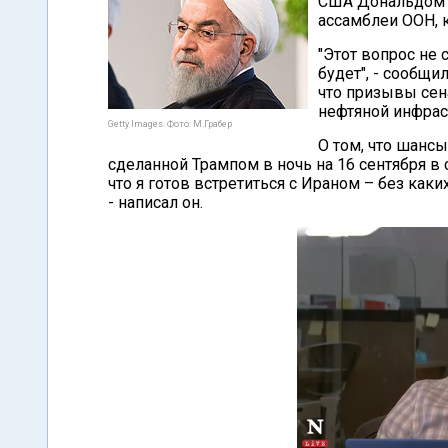
США Дональдом 
ассамблеи ООН, к
"Этот вопрос не 
будет", - сообщи
что призывы сен
нефтяной инфрас
Getty Images. Фото: М.Грабер
О том, что шансы
сделанной Трампом в ночь на 16 сентября в 
что я готов встретиться с Ираном – без каки
- написал он.