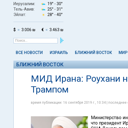
Иерусалим:
19° -
30°
Тель-Авив:
25° -
31°
Эйлат:
28° -
40°
$
3.006 ₪
€
3.463 ₪
ВСЕ НОВОСТИ
ИЗРАИЛЬ
БЛИЖНИЙ ВОСТОК
МИР
БЛИЖНИЙ ВОСТОК
МИД Ирана: Роухани не
Трампом
время публикации: 16 сентября 2019 г., 10:34 | последнее 
Министерство ин
что президент Ир