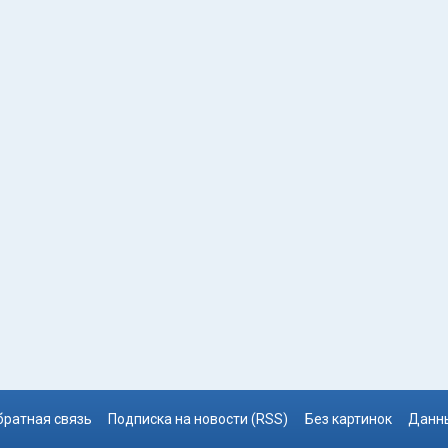
братная связь
Подписка на новости (RSS)
Без картинок
Данны