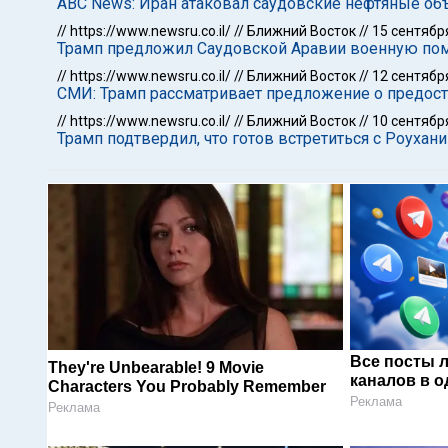
ABC News: Иран атаковал саудовские нефтяные о
//
https://www.newsru.co.il/
//
Ближний Восток
//
15 сентябр
Трамп предложил Саудовской Аравии военную по
//
https://www.newsru.co.il/
//
Ближний Восток
//
12 сентябр
СМИ: Трамп рассматривает предложение о предос
//
https://www.newsru.co.il/
//
Ближний Восток
//
10 сентябр
Трамп подтвердил, что готов встретиться с Роухани
Все посты 
They're Unbearable! 9 Movie
каналов в о
Characters You Probably Remember
Реклама
Реклама