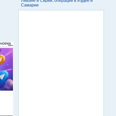
Ливане и Сирии, операции в Иудее и
Самарии
м