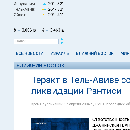
Иерусалим:
20° -
32°
Тель-Авив:
26° -
32°
Эйлат:
29° -
41°
$
3.006 ₪
€
3.463 ₪
ВСЕ НОВОСТИ
ИЗРАИЛЬ
БЛИЖНИЙ ВОСТОК
МИР
БЛИЖНИЙ ВОСТОК
Теракт в Тель-Авиве 
ликвидации Рантиси
время публикации: 17 апреля 2006 г., 15:13 | последнее об
Ответственность 
дженинская груп