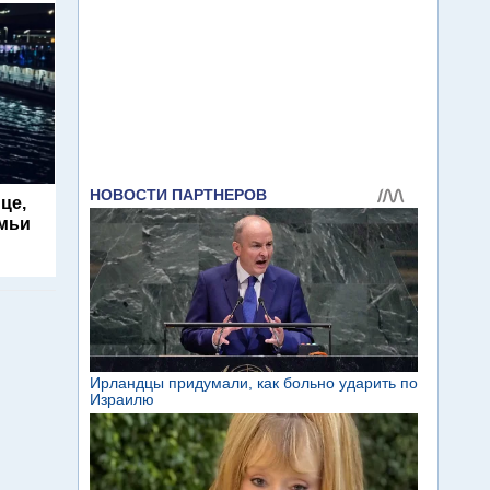
це,
емьи