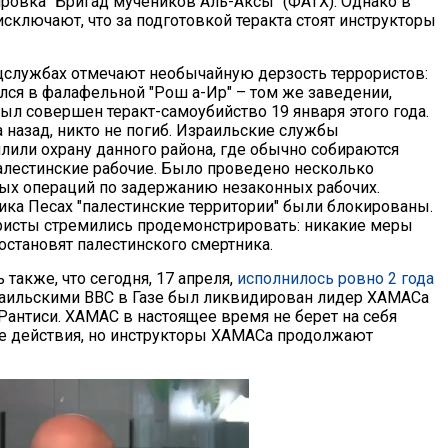
ровка "Бригад мучеников Аль-Аксы" (ФАТХ). Однако в
сключают, что за подготовкой теракта стоят инструкторы
цслужбах отмечают необычайную дерзость террористов:
лся в фалафельной "Рош а-Ир" – том же заведении,
ыл совершен теракт-самоубийство 19 января этого года.
а назад, никто не погиб. Израильские службы
илили охрану данного района, где обычно собираются
алестинские рабочие. Было проведено несколько
х операций по задержанию незаконных рабочих.
ика Песах "палестинские территории" были блокированы.
ристы стремились продемонстрировать: никакие меры
остановят палестинского смертника.
 также, что сегодня, 17 апреля,
исполнилось ровно 2 года
зраильскими ВВС в Газе был ликвидирован лидер ХАМАСа
Рантиси. ХАМАС в настоящее время не берет на себя
е действия, но инструкторы ХАМАСа продолжают