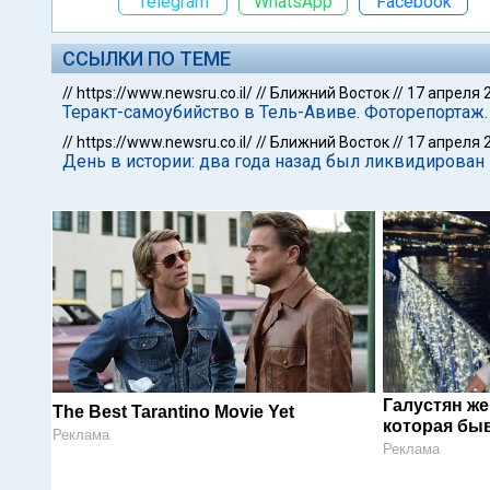
Telegram
WhatsApp
Facebook
ССЫЛКИ ПО ТЕМЕ
//
https://www.newsru.co.il/
//
Ближний Восток
//
17 апреля 
Теракт-самоубийство в Тель-Авиве. Фоторепортаж
//
https://www.newsru.co.il/
//
Ближний Восток
//
17 апреля 
День в истории: два года назад был ликвидирован
Галустян ж
The Best Tarantino Movie Yet
которая быв
Реклама
Реклама