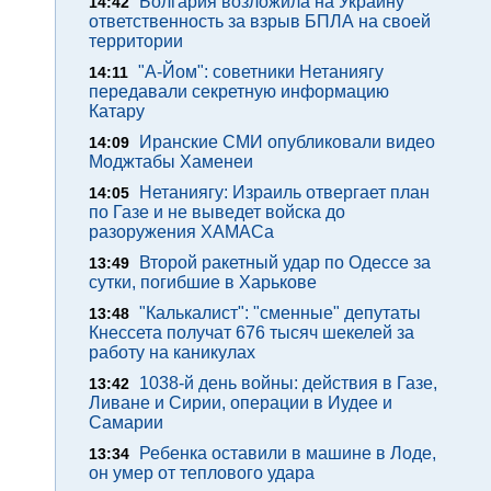
Болгария возложила на Украину
14:42
ответственность за взрыв БПЛА на своей
территории
"А-Йом": советники Нетаниягу
14:11
передавали секретную информацию
Катару
Иранские СМИ опубликовали видео
14:09
Моджтабы Хаменеи
Нетаниягу: Израиль отвергает план
14:05
по Газе и не выведет войска до
разоружения ХАМАСа
Второй ракетный удар по Одессе за
13:49
сутки, погибшие в Харькове
"Калькалист": "сменные" депутаты
13:48
Кнессета получат 676 тысяч шекелей за
работу на каникулах
1038-й день войны: действия в Газе,
13:42
Ливане и Сирии, операции в Иудее и
Самарии
Ребенка оставили в машине в Лоде,
13:34
он умер от теплового удара