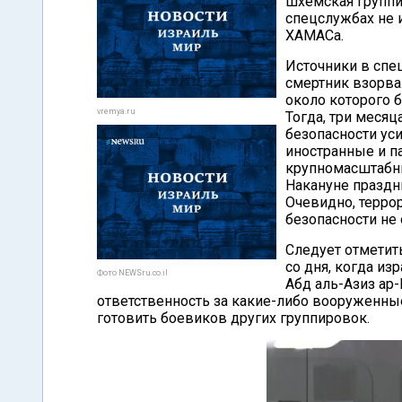
шхемская группи
спецслужбах не и
ХАМАСа.
Источники в спе
смертник взорва
около которого б
vremya.ru
Тогда, три месяц
безопасности ус
иностранные и п
крупномасштабны
Накануне праздн
Очевидно, терро
безопасности не 
Следует отметить
со дня, когда и
Фото NEWSru.co.il
Абд аль-Азиз ар-
ответственность за какие-либо вооруженны
готовить боевиков других группировок.