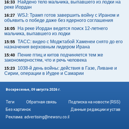
Найдено тело мальчика, выпавшего из лодки на
16:33
реке Иордан
WSJ: Трамп готов завершить войну с Ираном и
16:27
объявить о победе даже без ядерного соглашения
На реке Иордан ведется поиск 12-летнего
16:05
мальчика, выпавшего из лодки
ТАСС: видео с Моджтабой Хаменеи снято до его
15:55
назначения верховным лидером Ирана
Пение птиц и китов подчиняется тем же
15:40
закономерностям, что и речь человека
1038-й день войны: действия в Газе, Ливане и
15:23
Сирии, операции в Иудее и Самарии
Воскресенье, 09 августа 2026 г.
Теги
Обратная связь
Подписка на новости (RSS)
Без картинок
Данные редакции и устав
Реклама:
advertising@newsru.co.il