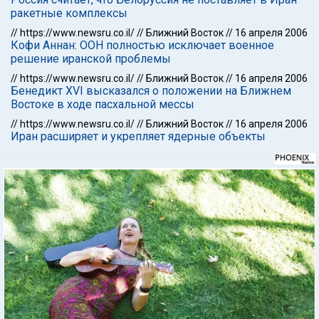
ракетные комплексы
//
https://www.newsru.co.il/
//
Ближний Восток
//
16 апреля 2006
Кофи Аннан: ООН полностью исключает военное
решение иранской проблемы
//
https://www.newsru.co.il/
//
Ближний Восток
//
16 апреля 2006
Бенедикт XVI высказался о положении на Ближнем
Востоке в ходе пасхальной мессы
//
https://www.newsru.co.il/
//
Ближний Восток
//
16 апреля 2006
Иран расширяет и укрепляет ядерные объекты