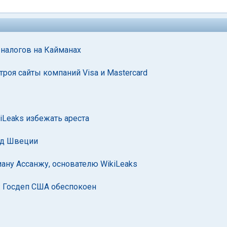
 налогов на Кайманах
роя сайты компаний Visa и Mastercard
iLeaks избежать ареста
уд Швеции
ну Ассанжу, основателю WikiLeaks
: Госдеп США обеспокоен