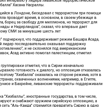
взял интервью у лидера ливанской террористической
балла" Хасана Насраллы.
щийся в Лондоне, беседовал с террористом при помощи
алла проводит время, в основном, в своем убежище в
ла, борец за свободу для миллионов, но террорист для
нады и Нидерландов", сказал, что впервые дает
ному СМИ за минувшие шесть лет
" подчеркнул, что поддерживает режим Башара Асада,
ий лидер последовательно оказывал поддержку
ротивлению", и не склонялся под американским
авок, Асад активно помогал палестинцам, отметил
 группировки отметил, что в Сирии изначально
разило готовность к диалогу, но оппозиция отказалась
поэтому "Хизбалла" оказалась на стороне режима, хотя в
странах, охваченных волнениями, например, в Египте,
Тунисе и Бахрейне, ливанские террористы поддерживали
а "Хизбаллы", иностранные государства, в том числе,
сируют и снабжают оружием сирийскую оппозицию, а
 сеть "Аль-Каида" стремится превратить Сирию в одно