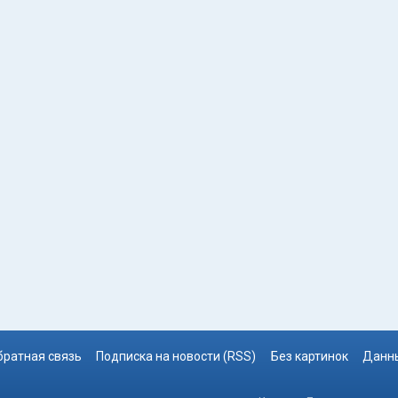
братная связь
Подписка на новости (RSS)
Без картинок
Данны