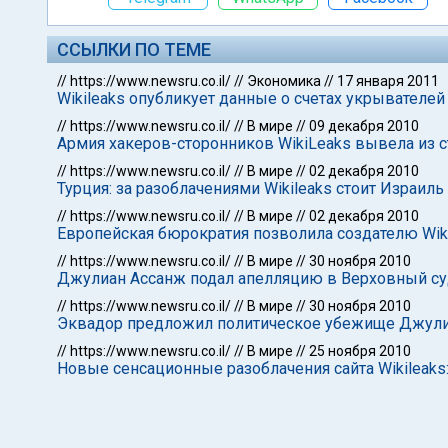
ССЫЛКИ ПО ТЕМЕ
//
https://www.newsru.co.il/
//
Экономика
//
17 января 2011
Wikileaks опубликует данные о счетах укрывателей
//
https://www.newsru.co.il/
//
В мире
//
09 декабря 2010
Армия хакеров-сторонников WikiLeaks вывела из ст
//
https://www.newsru.co.il/
//
В мире
//
02 декабря 2010
Турция: за разоблачениями Wikileaks стоит Израиль
//
https://www.newsru.co.il/
//
В мире
//
02 декабря 2010
Европейская бюрократия позволила создателю Wik
//
https://www.newsru.co.il/
//
В мире
//
30 ноября 2010
Джулиан Ассанж подал апелляцию в Верховный с
//
https://www.newsru.co.il/
//
В мире
//
30 ноября 2010
Эквадор предложил политическое убежище Джулиа
//
https://www.newsru.co.il/
//
В мире
//
25 ноября 2010
Новые сенсационные разоблачения сайта Wikileaks