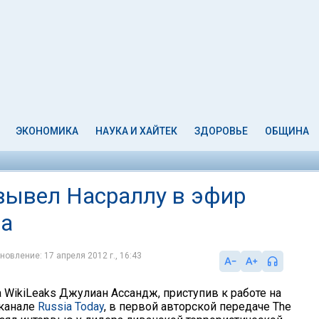
ЭКОНОМИКА
НАУКА И ХАЙТЕК
ЗДОРОВЬЕ
ОБЩИНА
 вывел Насраллу в эфир
ла
новление: 17 апреля 2012 г., 16:43
 WikiLeaks Джулиан Ассандж, приступив к работе на
еканале
Russia Today
, в первой авторской передаче The