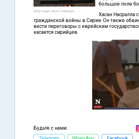
большое поле бо
Getty Images. Фото: С.Малкауи
Хасан Насралла 
гражданской войны в Сирии. Он также обвин
вести переговоры с еврейским государством
касается сирийцев.
Будьте с нами:
Telegram
WhatsApp
Facebook