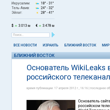
Иерусалим:
18° -
31°
Тель-Авив:
24° -
32°
Эйлат:
28° -
41°
$
3.013 ₪
€
3.478 ₪
ВСЕ НОВОСТИ
ИЗРАИЛЬ
БЛИЖНИЙ ВОСТОК
МИР
БЛИЖНИЙ ВОСТОК
Основатель WikiLeaks
российского телекана
время публикации: 17 апреля 2012 г., 16:16 | последнее об
Основатель сайта
российском тел