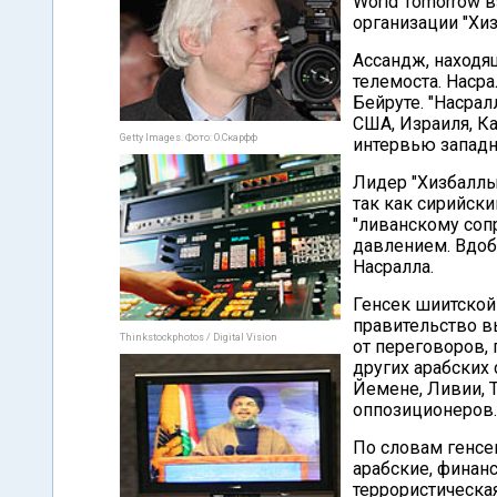
World Tomorrow 
организации "Хиз
Ассандж, находя
телемоста. Наср
Бейруте. "Насрал
США, Израиля, Ка
Getty Images. Фото: О.Скарфф
интервью запад
Лидер "Хизбаллы
так как сирийск
"ливанскому соп
давлением. Вдоб
Насралла.
Генсек шиитской
правительство вы
Thinkstockphotos / Digital Vision
от переговоров, 
других арабских 
Йемене, Ливии, 
оппозиционеров.
По словам генсек
арабские, финан
террористическая