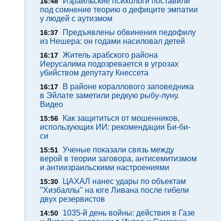
Израильские психологи поставили
16:48
под сомнение теорию о дефиците эмпатии
у людей с аутизмом
Предъявлены обвинения педофилу
16:37
из Нешера: он годами насиловал детей
Житель арабского района
16:17
Иерусалима подозревается в угрозах
убийством депутату Кнессета
В районе кораллового заповедника
16:17
в Эйлате заметили редкую рыбу-луну.
Видео
Как защититься от мошенников,
15:56
использующих ИИ: рекомендации Би-би-
си
Ученые показали связь между
15:51
верой в теории заговора, антисемитизмом
и антиизраильскими настроениями
ЦАХАЛ нанес удары по объектам
15:30
"Хизбаллы" на юге Ливана после гибели
двух резервистов
1035-й день войны: действия в Газе
14:50