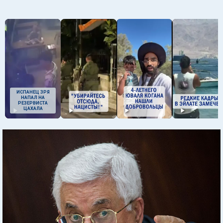
ИСПАНЕЦ ЗРЯ
НАПАЛ НА
РЕЗЕРВИСТА
ЦАХАЛА