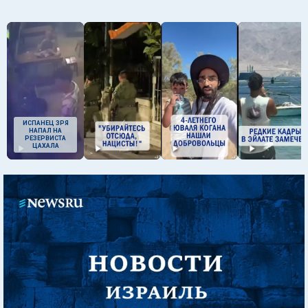
ИСПАНЕЦ ЗРЯ
НАПАЛ НА
РЕЗЕРВИСТА
ЦАХАЛА