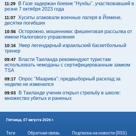
В Газе задержан боевик "Нухбы", участвовавший в
11:29
резне 7 октября 2023 года
Хуситы атаковали военные лагеря в Йемене,
11:07
десятки погибших
Осторожно, мошенники: фишинговая рассылка от
10:56
имени Налогового управления
Умер легендарный израильский баскетбольный
10:16
тренер
Власти Таиланда рекомендуют туристам
09:47
использовать чемоданы с сертифицированным замком
TSA
Опрос "Mаарива": предвыборный расклад за
09:17
неделю не изменился
В Таиланде ученик открыл стрельбу в школе:
09:03
множество убитых и раненых
Пятница, 07 августа 2026 г.
Теги
Обратная связь
Подписка на новости (RSS)