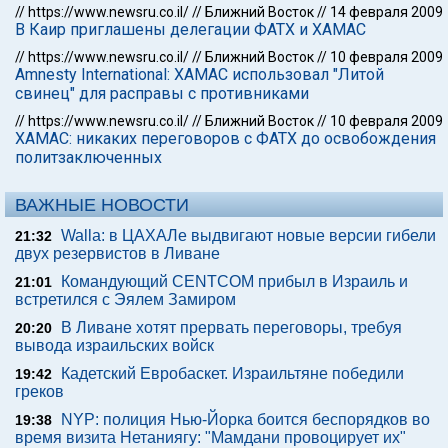
//
https://www.newsru.co.il/
//
Ближний Восток
//
14 февраля 2009
В Каир приглашены делегации ФАТХ и ХАМАС
//
https://www.newsru.co.il/
//
Ближний Восток
//
10 февраля 2009
Amnesty International: ХАМАС использовал "Литой
свинец" для расправы с противниками
//
https://www.newsru.co.il/
//
Ближний Восток
//
10 февраля 2009
ХАМАС: никаких переговоров с ФАТХ до освобождения
политзаключенных
ВАЖНЫЕ НОВОСТИ
Walla: в ЦАХАЛе выдвигают новые версии гибели
21:32
двух резервистов в Ливане
Командующий CENTCOM прибыл в Израиль и
21:01
встретился с Эялем Замиром
В Ливане хотят прервать переговоры, требуя
20:20
вывода израильских войск
Кадетский Евробаскет. Израильтяне победили
19:42
греков
NYP: полиция Нью-Йорка боится беспорядков во
19:38
время визита Нетаниягу: "Мамдани провоцирует их"