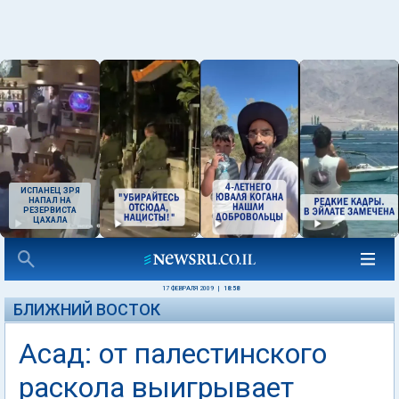
ИСПАНЕЦ ЗРЯ
НАПАЛ НА
РЕЗЕРВИСТА
ЦАХАЛА
17 ФЕВРАЛЯ 2009
|
18:58
БЛИЖНИЙ ВОСТОК
Асад: от палестинского
раскола выигрывает